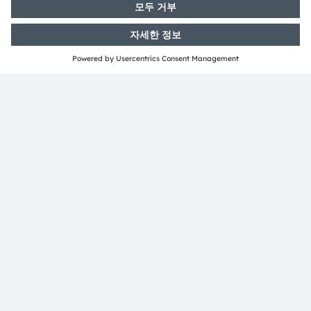
110년이 넘는 역사를 지닌 ams OSRAM의 핵심 역량은 센
서와 광원 기술과 관련한 상상력, 엔지니어링에 대한 전문
지식, 그리고 글로벌 산업 역량에 있다. 우리는 자동차, 산업,
산업 및 의료 분야의 고객들이 시장경쟁력을 유지하고, 환경
에 미치는 악영향을 줄이면서 건강, 안전, 편의 측면에서 삶
의 질을 유의미하게 향상시키는 혁신을 추구할 수 있도록 하
는 획기적인 혁신을 창출하고 있다.
전 세계 20,000명 이상의 ams OSRAM 직원들은 더욱 안
전한 여행과 정확한 의료 진단을 가능하게 하고 일상 소통의
순간을 더욱 풍요롭게 하기 위해 센싱, 조명과 시각화의 혁
신에 역량을 집중하고 있다. 획기적인 애플리케이션을 위한
기술을 개발하는 것이 우리의
일이며, 15,000개가 넘는 특허의 등록과 출원이 이러한 우
리의 노력을 보여주고 있다. 오스트리아 그라츠 프렘슈테텐
과 독일 뮌헨 두 곳에 본사를 두고 있는 ams 그룹은 2023년
에 총 36억 유로를 훨씬 넘는 매출을 달성했으며 스위스 증
권거래소에 ams-OSRAM AG로 상장되어 있다(ISIN:
AT0000A18XM4).