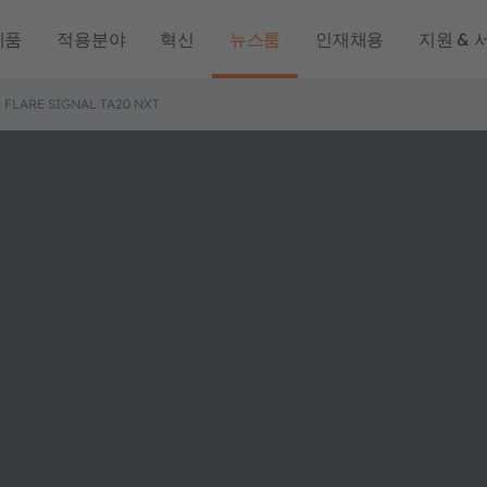
제품
적용분야
혁신
뉴스룸
인재채용
지원 & 
FLARE SIGNAL TA20 NXT