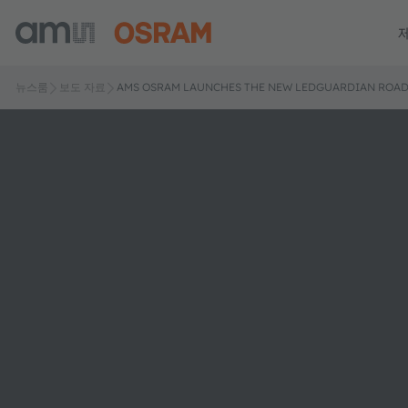
뉴스룸
보도 자료
AMS OSRAM LAUNCHES THE NEW LEDGUARDIAN ROAD 