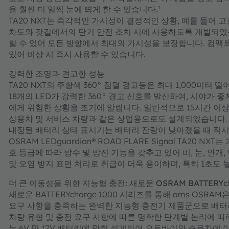
을 훨씬 더 일찍 눈에 띄게 할 수 있습니다.¹
TA20 NXT는 즉각적인 가시성이 결정적인 상황, 예를 들어 고장
차도와 갓길에서의 단기 안전 조치 시에 사용하도록 개발되었습
할 수 있어 모든 방향에서 최대의 가시성을 보장합니다. 컴팩
있어 비상 시 즉시 사용할 수 있습니다.
강력한 조명과 견고한 성능
TA20 NXT의 주황색 360° 점멸 경고등은 최대 1,000미
18개의 LED가 강력한 360° 경고 신호를 발산하여, 시야가
에게 위험한 상황을 조기에 알립니다. 일반적으로 15시간 이상 
상용차 및 서비스 차량과 같은 상업용으로도 설계되었습니다. 
내장된 배터리 상태 표시기는 배터리 잔량이 낮아졌을 때 적시
OSRAM LEDguardian® ROAD FLARE Signal TA20
호 등급에 따라 방수 및 방진 기능을 갖추고 있어 비, 눈, 안
및 오염 방지 표면 처리로 취급이 더욱 용이하며, 특히 1초도
더 큰 이동성을 위한 지능형 충전: 새로운 OSRAM BATTERYch
새로운 BATTERYcharge 1000 시리즈를 통해 ams OS
요구 사항을 충족하는 완벽한 지능형 충전기 제품군으로 배터
차량 유형 및 충전 요구 사항에 따른 명확한 단계별 논리에 따라 세 
는 6V 및 12V 배터리에 맞춰 설계되어 오토바이와 승용차에 이상적이