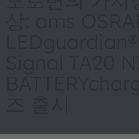
상: ams OSR
LEDguardian
Signal TA20 
BATTERYchar
즈 출시