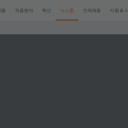
제품
적용분야
혁신
뉴스룸
인재채용
지원 & 