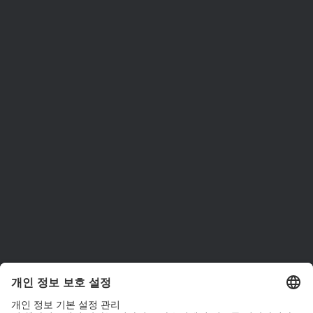
ams OSRAM 소개
뉴스룸
투자자
지속 가능성
위치 & 분포
인재채용
접근성
지원
제품 선택기
다운로드 센터
툴
문의
기술 지원