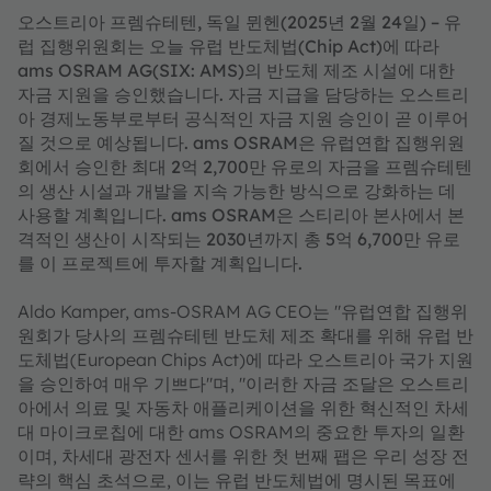
오스트리아 프렘슈테텐, 독일 뮌헨(2025년 2월 24일) – 유
럽 집행위원회는 오늘 유럽 반도체법(Chip Act)에 따라
ams OSRAM AG(SIX: AMS)의 반도체 제조 시설에 대한
자금 지원을 승인했습니다. 자금 지급을 담당하는 오스트리
아 경제노동부로부터 공식적인 자금 지원 승인이 곧 이루어
질 것으로 예상됩니다. ams OSRAM은 유럽연합 집행위원
회에서 승인한 최대 2억 2,700만 유로의 자금을 프렘슈테텐
의 생산 시설과 개발을 지속 가능한 방식으로 강화하는 데
사용할 계획입니다. ams OSRAM은 스티리아 본사에서 본
격적인 생산이 시작되는 2030년까지 총 5억 6,700만 유로
를 이 프로젝트에 투자할 계획입니다.
Aldo Kamper, ams-OSRAM AG CEO는 "유럽연합 집행위
원회가 당사의 프렘슈테텐 반도체 제조 확대를 위해 유럽 반
도체법(European Chips Act)에 따라 오스트리아 국가 지원
을 승인하여 매우 기쁘다"며, "이러한 자금 조달은 오스트리
아에서 의료 및 자동차 애플리케이션을 위한 혁신적인 차세
대 마이크로칩에 대한 ams OSRAM의 중요한 투자의 일환
이며, 차세대 광전자 센서를 위한 첫 번째 팹은 우리 성장 전
략의 핵심 초석으로, 이는 유럽 반도체법에 명시된 목표에