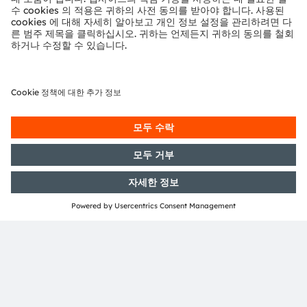
언론 관계
Volker Gieritz
전화:
+49 89 6213-0
이메일:
press@ams-osram.com
ams-osram.com