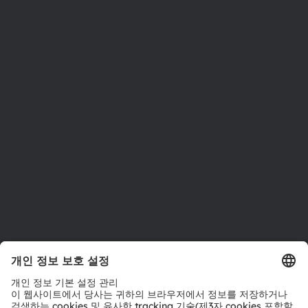
ams OSRAM 소개
뉴스룸
투자자
지속 가능성
위치 & 분포
인재채용
접근성
지원
제품 선택기
다운로드 센터
툴
문의
기술 지원
파트너 네트워크