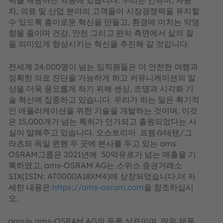
력을 제공하는 역량에 있습니다. 우리는 컨슈머, 자동
차, 의료 및 산업 분야의 고객들이 시장경쟁력을 유지할
수 있도록 흥미로운 혁신을 만들고, 환경에 미치는 악영
향을 줄이며 건강, 안전 그리고 편익 측면에서 삶의 질
을 의미있게 향상시키는 혁신을 추진해 갈 것입니다.
전세계 24,000명이 넘는 임직원들은 더 안전한 여행과
정확한 의료 진단을 가능하게 하고 커뮤니케이션의 일
상을 더욱 풍요롭게 하기 위해 센싱, 조명과 시각화 기
술 혁신에 집중하고 있습니다. 우리가 하는 일은 획기적
인 애플리케이션을 위한 기술을 개발하는 것이며, 이것
은 15,000개가 넘는 특허가 인가되고 출원되었다는 사
실이 말해주고 있습니다. 오스트리아 프렘슈테텐/그
라츠와 독일 뮌헨 두 곳에 본사를 두고 있는 ams
OSRAM그룹은 2021년에 50억유로가 넘는 매출을 기
록하였고, ams-OSRAM AG는 스위스 증권거래소
SIX(ISIN: AT0000A18XM4)에 상장되었습니다.더 자
세한 내용은
https://ams-osram.com
을 참조하십시
오.
ams는 ams-OSRAM AG의 등록 상표이며, 많은 제품