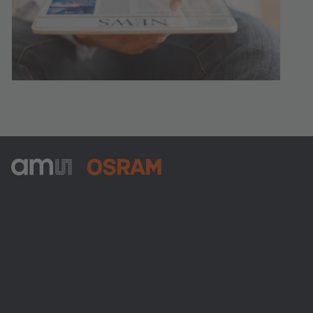
ams-OSRAM AG
Tobelbader Straße 30
8141 Premstaetten
Austria
전화:
+43 3136 500-0