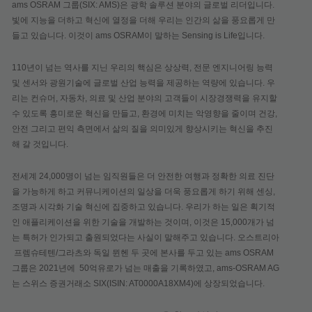
ams OSRAM 그룹(SIX: AMS)은 광학 솔루션 분야의 글로벌 리더입니다.
빛에 지능을 더하고 혁신에 열정을 더해 우리는 인간의 삶을 풍요롭게 만
들고 있습니다. 이것이 ams OSRAM이 말하는 Sensing is Life입니다.
110년이 넘는 역사를 지닌 우리의 핵심은 상상력, 전문 엔지니어링 능력
및 센서와 광원기술에 글로벌 산업 능력을 제공하는 역량에 있습니다. 우
리는 컨슈머, 자동차, 의료 및 산업 분야의 고객들이 시장경쟁력을 유지할
수 있도록 흥미로운 혁신을 만들고, 환경에 미치는 악영향을 줄이며 건강,
안전 그리고 편익 측면에서 삶의 질을 의미있게 향상시키는 혁신을 추진
해 갈 것입니다.
전세계 24,000명이 넘는 임직원들은 더 안전한 여행과 정확한 의료 진단
을 가능하게 하고 커뮤니케이션의 일상을 더욱 풍요롭게 하기 위해 센싱,
조명과 시각화 기술 혁신에 집중하고 있습니다. 우리가 하는 일은 획기적
인 애플리케이션을 위한 기술을 개발하는 것이며, 이것은 15,000개가 넘
는 특허가 인가되고 출원되었다는 사실이 말해주고 있습니다. 오스트리아
프렘슈테텐/그라츠와 독일 뮌헨 두 곳에 본사를 두고 있는 ams OSRAM
그룹은 2021년에 50억유로가 넘는 매출을 기록하였고, ams-OSRAM AG
는 스위스 증권거래소 SIX(ISIN: AT0000A18XM4)에 상장되었습니다.