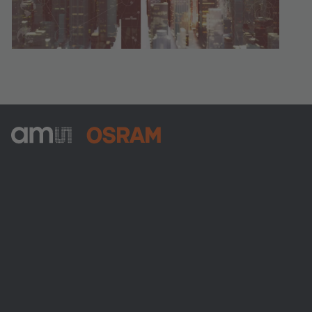
ams-OSRAM AG
Tobelbader Straße 30
8141 Premstaetten
Austria
전화:
+43 3136 500-0
ams OSRAM 소개