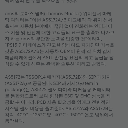
넥터 상의 핀 수를 최소화할 수 있다.
ams의 토마스 뮐러(Thomas Mueller) 위치센서 마케
팅 디렉터는 “이번 AS5172A/B 마그네틱 각 위치 센서
출시는 자동차 분야에서 끊임 없이 진화하는 인터페이
스 기술 및 안전에 대한 고객들의 요구를 충족해 나가고
자 하는 ams의 부단한 노력을 입증한 것”이라며,
“PSI5 인터페이스와 견고한 임베디드 자가진단 기능을
갖춘 AS5172A/B는 자동차 OEM이 원격 각 위치 감지
애플리케이션에서 ASIL 안전성 요건의 최고 등급을 달
성할 수 있게 해주는 완벽한 솔루션”이라고 밝혔다.
AS5172는 TSSOP14 패키지(AS5172B)와 SIP 패키지
(AS5172A)로 공급된다. SIP 패키지(system in
package)는 AS5172 센서 다이와 디커플링 커패시터
를 통합함으로써 보다 향상된 ESD 및 EMC 성능을 제
공할 뿐 아니라, PCB 사용 필요성을 없애고 전반적인
시스템 센서 비용을 줄여준다. AS5172A와 AS5172B는
각각 -40°C ~ 125°C 및 -40°C ~ 150°C 온도 범위에서
동작한다.