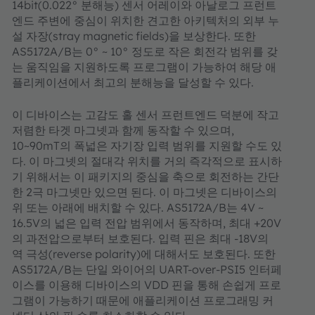
14bit(0.022° 분해능) 센서 어레이와 아날로그 프런트
엔드 주변에 중심이 위치한 견고한 아키텍처의 외부 누
설 자장(stray magnetic fields)을 보상한다. 또한
AS5172A/B는 0° ~ 10° 정도로 작은 회전각 범위를 갖
는 움직임을 지원하도록 프로그램이 가능하여 해당 애
플리케이션에서 최고의 분해능을 달성할 수 있다.
이 디바이스는 고감도 홀 센서 프런트엔드 덕분에 작고
저렴한 타겟 마그넷과 함께 동작할 수 있으며,
10~90mT의 폭넓은 자기장 입력 범위를 지원할 수도 있
다. 이 마그넷의 절대각 위치를 거의 즉각적으로 표시하
기 위해서는 이 패키지의 중심을 축으로 회전하는 간단
한 2극 마그넷만 있으면 된다. 이 마그넷은 디바이스의
위 또는 아래에 배치할 수 있다. AS5172A/B는 4V ~
16.5V의 넓은 입력 전압 범위에서 동작하며, 최대 +20V
의 과전압으로부터 보호된다. 입력 핀은 최대 -18V의
역 극성(reverse polarity)에 대해서도 보호된다. 또한
AS5172A/B는 단일 와이어의 UART-over-PSI5 인터페
이스를 이용해 디바이스의 VDD 핀을 통해 손쉽게 프로
그램이 가능하기 때문에 애플리케이션 프로그래밍 커