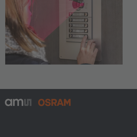
ams-OSRAM AG
Tobelbader Straße 30
8141 Premstaetten