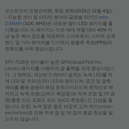
오스트리아 프렘슈테텐, 독일 뮌헨(2023년 12월 4일) -
- 지능형 센서 및 이미터 분야의 글로벌 리더인
ams
OSRAM
(SIX: AMS)은 새로운 멀티 LED 패키지를 출
시했습니다. 이 패키지는 이전 세대 제품 대비 40% 이
상 높은 복사 강도를 제공하여 스마트워치, 스마트 손목
밴드 및 기타 웨어러블 기기에서 광혈류 측정(PPG)의
정확도를 더욱 향상시킵니다.
SFH 7018은 반사율이 높은 QFN(Quad Flat No
Leads) 패키지를 사용하여 광 출력을 크게 향상시킵니
다. 그 밖에도, 개선된 2-캐비티 설계는 녹색 LED를 적
색 LED 및 적외선(IR) LED와 분리시켜, 공간 및 광학
격리를 통해 광원이 해당 포토다이오드에 최적으로 배
치되고 녹색 조명(심박수 측정용)과 적색 조명 및 IR 광
원(혈중 산소 포화도 또는 SpO2 측정용) 간 간섭을 줄
입니다. 또한, 녹색 칩은 짧은 파장의 교차 여기(cross-
excitation)로 인해 적색 칩 및 IR 칩의 형광 현상을 일
으키지 않습니다.