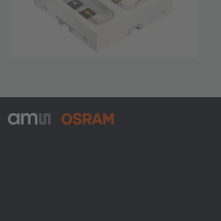
ams-OSRAM AG
Tobelbader Straße 30
8141 Premstaetten
Austria
전화:
+43 3136 500-0