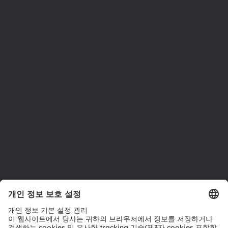
ams OSRAM 소개
뉴스룸
투자자
지속 가능성
위치 & 분포
인재채용
접근성
지원
제품 선택기
다운로드 센터
툴
문의
기술 지원
파트너 네트워크