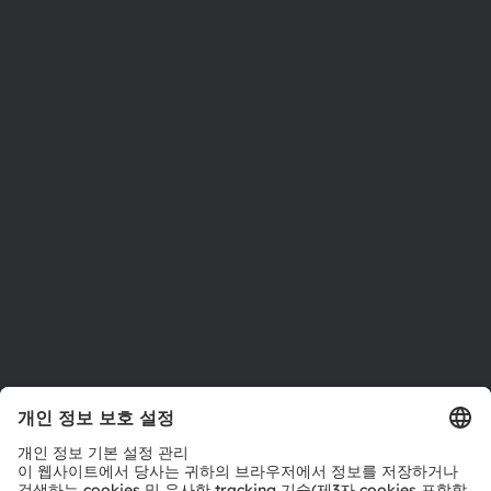
ams OSRAM 소개
뉴스룸
투자자
지속 가능성
위치 & 분포
인재채용
접근성
지원
제품 선택기
다운로드 센터
툴
문의
기술 지원
파트너 네트워크