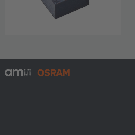
ams-OSRAM AG
Tobelbader Straße 30
8141 Premstaetten
Austria
전화:
+43 3136 500-0