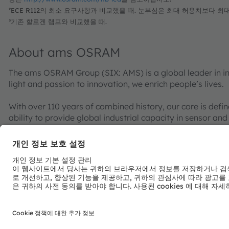
²ECE R112의 최소 요구사항과 비교했을 때. 눈부심은 최대 허용치보다 최대
³기존 할로겐 램프와 비교했을 때.
About ams OSRAM
The ams OSRAM Group (SIX: AMS) is a global leader in int
light and passion to innovation, we enrich people’s lives.
With over 110 years of combined history, our core is defi
ability to provide global industrial capacity in sensor and
enable our customers in the automotive, industrial, med
edge and drive innovation that meaningfully improves the q
convenience, while reducing impact on the environment.
Our around 20,000 employees worldwide focus on innovati
make journeys safer, medical diagnosis more accurate a
Our work creates technology for breakthrough application
applied. Headquartered in Premstaetten/Graz (Austria) w
achieved over EUR 4.8 billion revenues in 2022 and is l