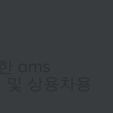
한 ams
럭 및 상용차용