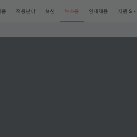
제품
적용분야
혁신
뉴스룸
인재채용
지원 & 