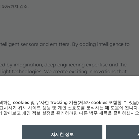
 50%까지 감소.
elligent sensors and emitters. By adding intelligence to
ned by imagination, deep engineering expertise and the
 light technologies. We create exciting innovations that
ical and consumer markets to maintain their competitive
uality of life in terms of health, safety and
on across sensing, illumination and visualization to
nd daily moments in communication a richer experience.
s, which is reflected in over 15,000 patents granted and
ith a co-headquarters in Munich (Germany), the group
isted as ams-OSRAM AG on the SIX Swiss Exchange (ISIN: