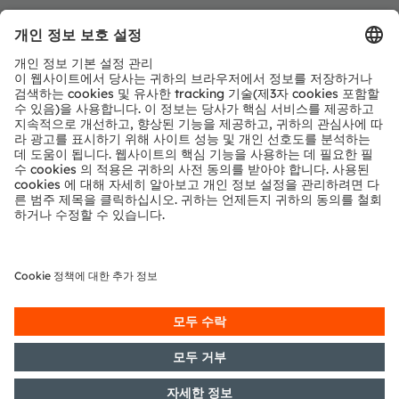
ams-OSRAM AG
Tobelbader Straße 30
8141 Premstaetten
Austria
전화:
+43 3136 500-0
ams OSRAM 소개