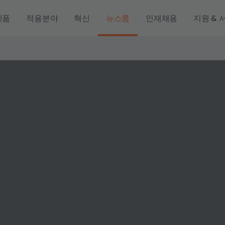
제품
적용분야
혁신
뉴스룸
인재채용
지원 & 