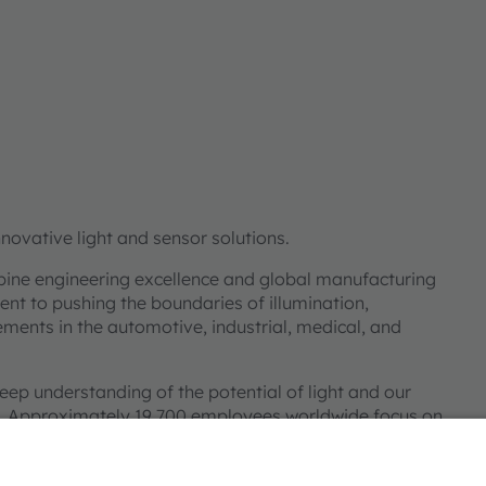
ovative light and sensor solutions.
bine engineering excellence and global manufacturing
nt to pushing the boundaries of illumination,
ments in the automotive, industrial, medical, and
deep understanding of the potential of light and our
ies. Approximately 19,700 employees worldwide focus on
 digitalization, smart living and sustainability. This is