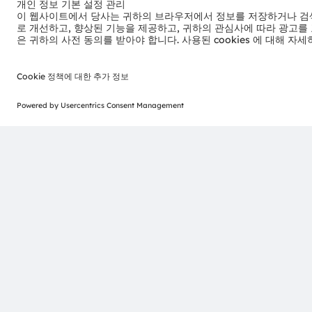
Headquartered in Premstaetten/Graz (Austria) with co-h
EUR 3.4 billion revenues in 2024 and is listed as ams-O
AT0000A3EPA4).
Find out more about us on
https://ams-osram.com
ams and OSRAM are registered trademarks of ams OSRAM
services are registered or filed trademarks of ams OSR
herein may be trademarks or registered trademarks of th
Join ams OSRAM social media: >
LinkedIn
>
YouTube