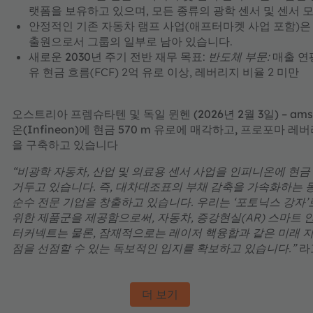
랫폼을
보유하고 있으며, 모든 종류의 광학 센서 및 센서 
안정적인 기존 자동차 램프 사업(애프터마켓 사업 포함)은
출원으로서 그룹의 일부로 남아 있습니다.
새로운 2030년 주기 전반 재무 목표
:
반도체 부문:
매출 연평
유 현금 흐름(FCF) 2억 유로 이상, 레버리지 비율 2 미만
오스트리아 프렘슈타텐 및 독일 뮌헨 (2026년 2월 3일) – 
온(Infineon)에 현금 570 m 유로에 매각하고, 프로포마 
을 구축하고 있습니다
“
비광학 자동차, 산업 및 의료용 센서 사업을 인피니온에 현금
거두고 있습니다. 즉, 대차대조표의 부채 감축을 가속화하는 
순수 전문 기업을 창출하고 있습니다. 우리는 ‘포토닉스 강자’
위한 제품군을 제공함으로써, 자동차, 증강현실(AR) 스마트 안
터커넥트는 물론, 잠재적으로는 레이저 핵융합과 같은 미래 
점을 선점할 수 있는 독보적인 입지를 확보하고 있습니다.”
라고
더 보기