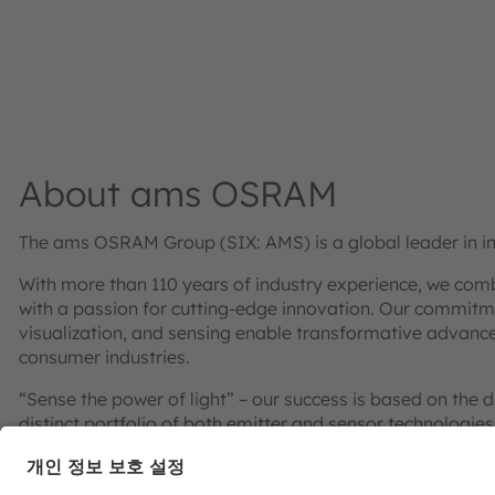
About ams OSRAM
The ams OSRAM Group (SIX: AMS) is a global leader in inn
With more than 110 years of industry experience, we com
with a passion for cutting-edge innovation. Our commitme
visualization, and sensing enable transformative advance
consumer industries.
“Sense the power of light” – our success is based on the 
distinct portfolio of both emitter and sensor technolog
pioneering innovations alongside the societal megatrends of
reflected in over 13,000 patents granted and applied.