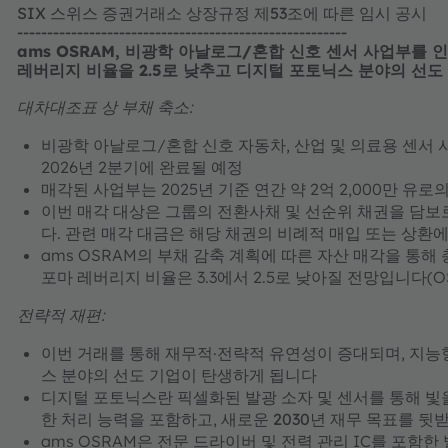
SIX 스위스 증권거래소 상장규정 제53조에 따른 임시 공시
-------------------------------------------------------
ams OSRAM, 비광학 아날로그/혼합 신호 센서 사업부를 인피
레버리지 비율을 2.5로 낮추고 디지털 포토닉스 분야의 선
대차대조표 상 부채 축소:
비광학 아날로그/혼합 신호 자동차, 산업 및 의료용 센서 
2026년 2분기에 완료될 예정
매각된 사업부는 2025년 기준 연간 약 2억 2,000만 유로
이번 매각 대상은 그룹의 전환사채 및 선순위 채권을 담보로 
다. 관련 매각 대금은 해당 채권의 비례적 매입 또는 상환
ams OSRAM의 부채 감축 계획에 따른 자산 매각을 통해 
포마 레버리지 비율은 3.3에서 2.5로 낮아질 전망입니다(O
전략적 재편:
이번 거래를 통해 재무적·전략적 유연성이 증대되며,
지능형
스 분야의 선도
기업이 탄생하게 됩니다
디지털 포토닉스란
픽셀화된 발광 소자 및 센서를 통해 빛
한 처리 능력을 포함하고,
새로운 2030년 재무 목표를 뒷
ams OSRAM은 전문 드라이버 및 전력 관리 IC를 포함