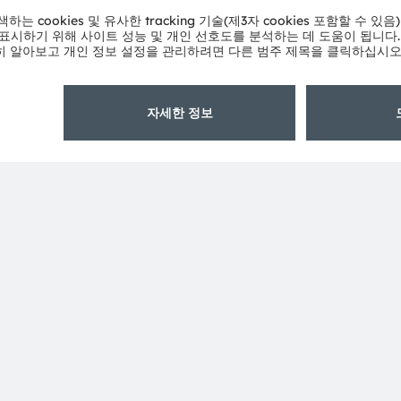
eadquarters in Munich (Germany), the group achieved
SRAM AG on the SIX Swiss Exchange (ISIN:
 Group. In addition, many of our products and
AM Group. All other company or product names mentioned
eir respective owners.