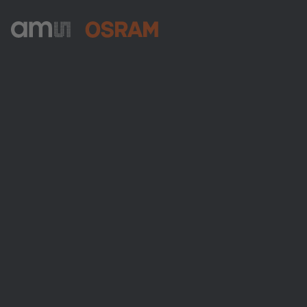
ams-OSRAM AG
Tobelbader Straße 30
8141 Premstaetten
Austria
전화:
+43 3136 500-0
ams OSRAM 소개
뉴스룸
투자자
지속 가능성
위치 & 분포
인재채용
접근성