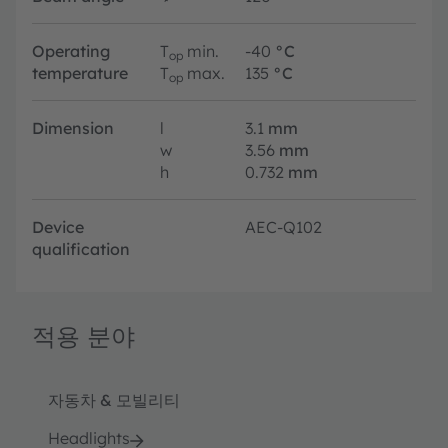
Operating
T
min.
-40
°C
op
temperature
T
max.
135
°C
op
Dimension
l
3.1
mm
w
3.56
mm
h
0.732
mm
Device
AEC-Q102
qualification
적용 분야
자동차 & 모빌리티
Headlights