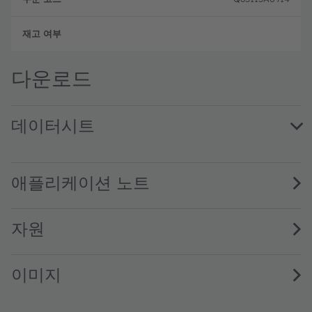
완전
다운로드
데이터시트
KW3 CGLNM3.TK · Datasheet · PDF · en_US
애플리케이션 노트
자원
이미지