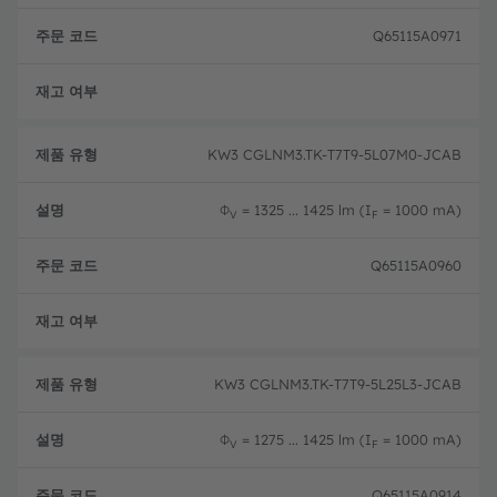
Q65115A0971
완전
KW3 CGLNM3.TK-T7T9-5L07M0-JCAB
Φ
= 1325 ... 1425 lm (I
= 1000 mA)
V
F
Q65115A0960
완전
KW3 CGLNM3.TK-T7T9-5L25L3-JCAB
Φ
= 1275 ... 1425 lm (I
= 1000 mA)
V
F
Q65115A0914