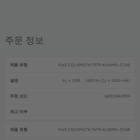
주문 정보
제
주
품
설
문
KW3 CGLNM3.TK-T5T9-4L06M0-JCAB
유
명
코
형
드
Φ
= 1185 ... 1425 lm (I
= 1000 mA)
V
F
Q65115A0959
완전
KW3 CGLNM3.TK-T6T9-4L06M0-JCAB