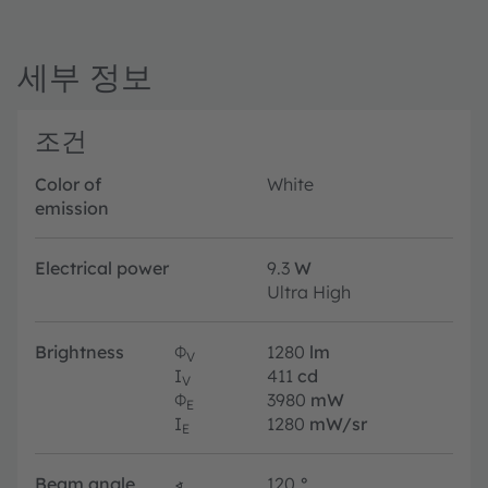
세부 정보
조건
Color of
White
emission
Electrical power
9.3
W
Ultra High
Brightness
Φ
1280
lm
V
I
411
cd
V
Φ
3980
mW
E
I
1280
mW/sr
E
Beam angle
∢
120
°