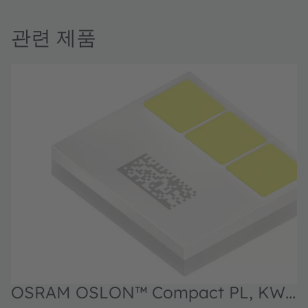
관련 제품
OSRAM OSLON™ Compact PL, KW3