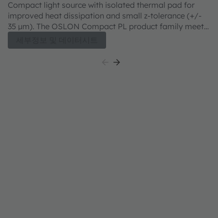
CGLNM2.TK
Compact light source with isolated thermal pad for
improved heat dissipation and small z-tolerance (+/-
35 µm). The OSLON Compact PL product family meets
both excellent brightness in combination with
세부정보 및 데이터시트
outstanding luminance.