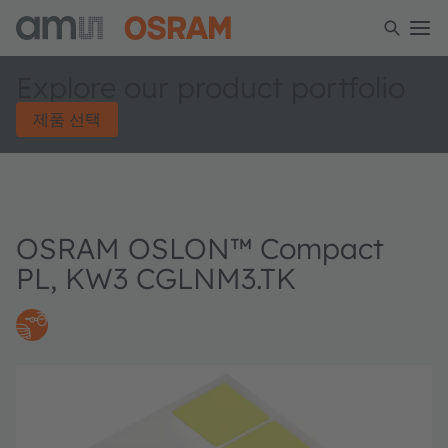
Explore our product portfolio
제품 선택
OSRAM OSLON™ Compact
PL, KW3 CGLNM3.TK