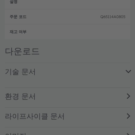
Q65114A0805
주문 
다운로드
기술 문서
AS3415 AS3435 FS000193 1-00 · Factsheet · PDF · en_US
환경 문서
라이프사이클 문서