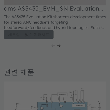
ams AS3435_EVM_SN Evaluation
kit
The AS3435 Evaluation Kit shortens development times
for stereo ANC headsets targeting
feedforward/feedback and hybrid topologies. Each kit
is bundled with an user-friendly USB communication
세부정보 및 데이터시트
interface that allows easy communication to the
AS3435 evaluation board. The software as well as the
USB communication interface comes conveniently in
one box with the evaluation board.
관련 제품