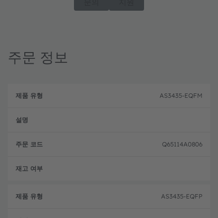
문의
지원
주문 정보
제
주
품
설
문
AS3435-EQFM
유
명
코
형
드
Q65114A0806
주문 
AS3435-EQFP