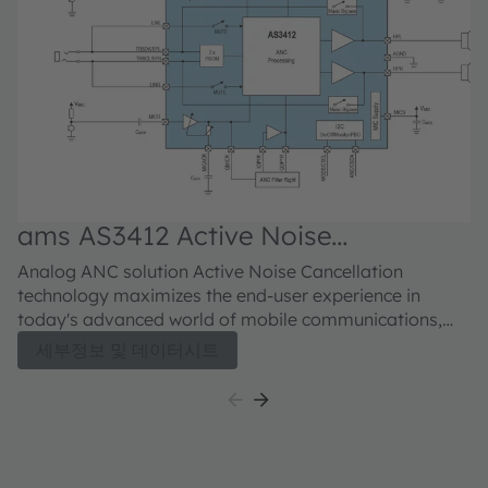
ams AS3412 Active Noise
a
Cancellation
C
Analog ANC solution Active Noise Cancellation
Anal
technology maximizes the end-user experience in
ca
today's advanced world of mobile communications,
ad
enabling crystal clear sound during phone
he
세부정보 및 데이터시트
conversations or music listening regardless of the
surrounding environment noise. A highly integrated
system in combination with lowest power consumption
on the market plus a cost-effective price model makes
the AS3412 ideally suited for smartphones or other
mobile devices. The AS3412 is targeting feed-forward