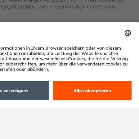
äten, Wearables und anderen intelligenten Geräten.
rung in die direkte Time-of-Flight-Sensortechnologie
ick in die Multi-Zone-dToF-3D-Tiefenerfassung mit
9-Sensor: bis zu 48×32 Pixel, 11 m Reichweite und 80°
hip-Verarbeitung von Entfernungs-, Konfidenz- und
ung mehrerer Objekte und KI-fähige Tiefendaten in der
kennung und Szenenkartierung
fhörer und Wearables
 Rasenmäher oder Kaffeemaschinen
tik und Kamera-Autofokus
zu zusätzlichen technischen Ressourcen. Nutzen Sie die