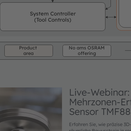
System Controller
(Tool Controls)
Product
No ams OSRAM
area
offering
Live-Webinar
Mehrzonen-Er
Sensor TMF88
Erfahren Sie, wie präzise 3
räumliche Bewusstsein in r