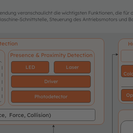
ung veranschaulicht die wichtigsten Funktionen, die für 
-Maschine-Schnittstelle, Steuerung des Antriebsmotors un
tection
H
Presence & Proximity Detection
LED
Laser
Colo
Driver
Op
Photodetector
e, Force, Collision)