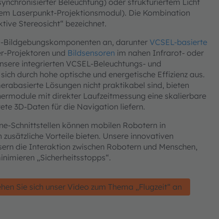
synchronisierter Beleuchtung) oder strukturiertem Licht
inem Laserpunkt-Projektionsmodul). Die Kombination
ktive Stereosicht“ bezeichnet.
3D-Bildgebungskomponenten an, darunter
VCSEL-basierte
ter-Projektoren und
Bildsensoren
im nahen Infrarot- oder
Unsere integrierten VCSEL-Beleuchtungs- und
sich durch hohe optische und energetische Effizienz aus.
erabasierte Lösungen nicht praktikabel sind, bieten
rmodule mit direkter Laufzeitmessung eine skalierbare
tete 3D-Daten für die Navigation liefern.
e-Schnittstellen können mobilen Robotern in
usätzliche Vorteile bieten. Unsere innovativen
sern die Interaktion zwischen Robotern und Menschen,
minimieren „Sicherheitsstopps“.
hen Sie sich unser Video zum Thema „Flugzeit“ an