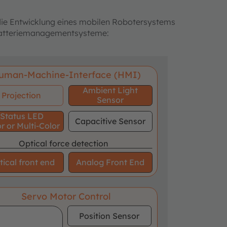
die Entwicklung eines mobilen Robotersystems
d Batteriemanagementsysteme:
uman-Machine-Interface (HMI)
Ambient Light
Projection
Sensor
Status LED
Capacitive Sensor
r or Multi-Color
Optical force detection
tical front end
Analog Front End
Servo Motor Control
Position Sensor