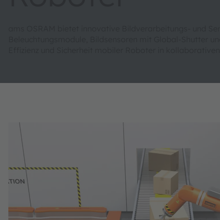
ams OSRAM bietet innovative Bildverarbeitungs- und Se
Beleuchtungsmodule, Bildsensoren mit Global-Shutter und
Effizienz und Sicherheit mobiler Roboter in kollaborati