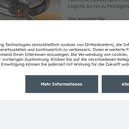
Logistik bis hin zu Mobilger
Das erwartet Sie:
Eine anschauliche Einfüh
Einen detaillierten Einbl
Informationen zum TMF882
Sichtfeld
Ein Verständnis der On-C
Umgebungslichtdaten
Beispiele für die Erkenn
Praxis
Anwendungsbereiche:
Tiefenbasierte Objekter
Gestensteuerung für Kop
Intelligente Geräte wie
Industrierobotik, Logis
Abonnenten erhalten Zugang 