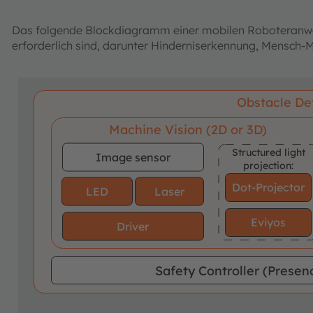
Das folgende Blockdiagramm einer mobilen Roboteranwend
erforderlich sind, darunter Hinderniserkennung, Mensch
Obstacle De
Machine Vision (2D or 3D)
Structured light
Image sensor
projection:
Dot-Projector
LED
Laser
Eviyos
Driver
Safety Controller
(Presenc