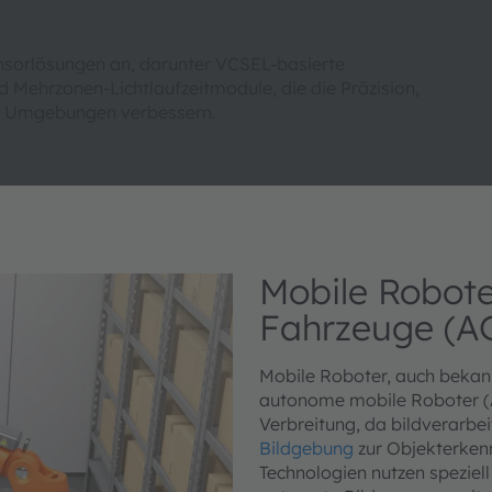
nsorlösungen an, darunter VCSEL-basierte
 Mehrzonen-Lichtlaufzeitmodule, die die Präzision,
ven Umgebungen verbessern.
Mobile Robote
Fahrzeuge (A
Mobile Roboter, auch bekan
autonome mobile Roboter (
Verbreitung, da bildverarbe
Bildgebung
zur Objekterken
Technologien nutzen speziel