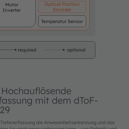
Optical Position
Motor
Encoder
Inverter
Temperatur Sensor
required
optional
: Hochauflösende
fassung mit dem dToF-
29
D-Tiefenerfassung die Anwesenheitserkennung und das
ealen Anwendungen verbessern kann – von Robotik und