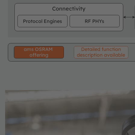
Connectivity
Protocol Engines
RF PHYs
ams OSRAM
Detailed function
offering
description available