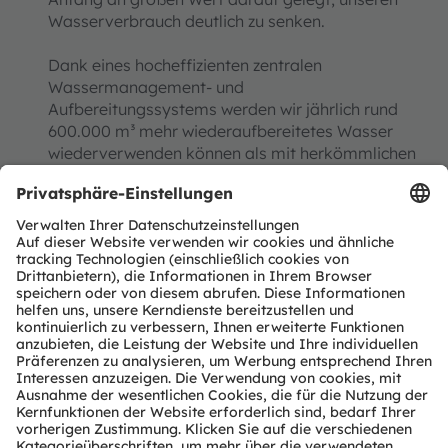
Wasserverbrauch deutlich zu senken.
Dank eines hocheffizienten zentralen
Wassermanagement- und
Aufbereitungssystems werden wir jährlich rund
600.000 m³ mehr wiederaufbereitetes Wasser
wiederverwenden können als mit herkömmlichen
Wassermanagementsystemen möglich wäre.
Diese hohe Wiederverwendungsmenge ist das
Ergebnis hoher Rückgewinnungsraten von mehr
als 50 %.
Im neuen Werk in Kulim verfügen wir zudem über
Genehmigungen zur Einleitung von Abwasser
und, falls erforderlich, zum Betrieb von
Neutralisationsanlagen. Diese Genehmigungen
legen sehr spezifische Anforderungen hinsichtlich
der Menge, der Temperatur und der chemischen
Zusammensetzung des Abwassers fest, die alle
einer strengen Überprüfung unterliegen. Ein Teil