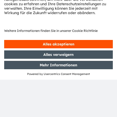
des Grundwassers, das wir zur Kühlung
entnommen haben, wird chemisch unverändert
in die Quelle zurückgeführt. Der Rest ist
verschmutzt und muss daher von zertifizierten
externen Dienstleistern fachgerecht behandelt
werden.
Haben Sie schon einmal darüber nachgedacht,
alternative Energiequellen zu nutzen, zum Beispiel
Solarenergie?
Ja, die Erzeugung grüner Solarenergie ist Teil
unseres Plans: Auf den Dächern des neuen
Standorts in Kulim sollen mehr als 8.000 PV-
Module installiert werden, darunter auch auf
Motorradunterständen und Parkplätzen.
Insgesamt wird diese PV-Anlage eine
Spitzenleistung von rund 7,6 MWp erzeugen, die