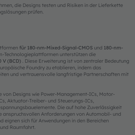
en, die Designs testen und Risiken in der Lieferkette
ungslösungen prüfen.
ttformen
für 180-nm-Mixed-Signal-CMOS
und
180-nm-
nm-Technologieplattformen unterstützen die
0 V (BCD)
. Diese Erweiterung ist von zentraler Bedeutung
uropäische Foundry zu etablieren, indem das
ten und vertrauensvolle langfristige Partnerschaften mit
tte von Designs wie Power-Management-ICs, Motor-
s, Aktuator-Treiber- und Steuerungs-ICs,
hspannungsbauelemente. Die auf hohe Zuverlässigkeit
ie anspruchsvollen Anforderungen von Automobil- und
 eignen sich für Anwendungen in den Bereichen
g und Raumfahrt.