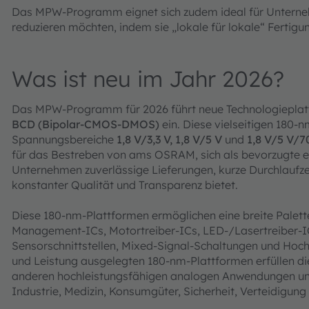
Das MPW-Programm eignet sich zudem ideal für Unternehm
reduzieren möchten, indem sie „lokale für lokale“ Fertig
Was ist neu im Jahr 2026?
Das MPW-Programm für 2026 führt neue Technologiepla
BCD (Bipolar-CMOS-DMOS)
ein. Diese vielseitigen 180-
Spannungsbereiche
1,8 V/3,3 V, 1,8 V/5 V
und
1,8 V/5 V/7
für das Bestreben von ams OSRAM, sich als bevorzugte e
Unternehmen zuverlässige Lieferungen, kurze Durchlaufzei
konstanter Qualität und Transparenz bietet.
Diese 180-nm-Plattformen ermöglichen eine breite Pale
Management-ICs, Motortreiber-ICs, LED-/Lasertreiber-IC
Sensorschnittstellen, Mixed-Signal-Schaltungen und Hoc
und Leistung ausgelegten 180-nm-Plattformen erfüllen d
anderen hochleistungsfähigen analogen Anwendungen und
Industrie, Medizin, Konsumgüter, Sicherheit, Verteidigun