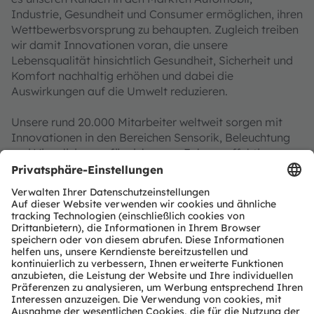
Industrie, Gesundheit und Consumer ermöglichen, ihren
Wettbewerbsvorsprung zu behaupten. Zugleich treiben
wir damit Innovationen voran, die unsere
Lebensqualität hinsichtlich Gesundheit, Sicherheit und
Komfort nachhaltig erhöhen und dabei die
Auswirkungen auf die Umwelt reduzieren.
Unsere rund 20.000 Mitarbeiter weltweit sorgen mit
Innovationen in den Bereichen Sensorik, Beleuchtung
und Visualisierung für sichereres Fahren, effektivere
medizinische Diagnosen und mehr Komfort im
Kommunikationsalltag. Unsere Arbeit lässt
Technologien für bahnbrechende Anwendungen
Wirklichkeit werden, was sich in über 15.000 erteilten
und angemeldeten Patenten widerspiegelt. Mit
Hauptsitz in Premstätten/Graz (Österreich) und einem
Co-Hauptsitz in München (Deutschland) erzielte die
ams OSRAM Gruppe im Jahr 2023 einen Umsatz von
EUR 3,6 Mrd. und ist als ams-OSRAM AG an der SIX
Swiss Exchange notiert (ISIN: AT0000A18XM4).