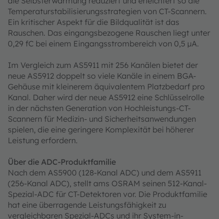
die Selbsterwärmung reduziert und erleichtert so die
Temperaturstabilisierungsstrategien von CT-Scannern.
Ein kritischer Aspekt für die Bildqualität ist das
Rauschen. Das eingangsbezogene Rauschen liegt unter
0,29 fC bei einem Eingangsstrombereich von 0,5 µA.
Im Vergleich zum AS5911 mit 256 Kanälen bietet der
neue AS5912 doppelt so viele Kanäle in einem BGA-
Gehäuse mit kleinerem äquivalentem Platzbedarf pro
Kanal. Daher wird der neue AS5912 eine Schlüsselrolle
in der nächsten Generation von Hochleistungs-CT-
Scannern für Medizin- und Sicherheitsanwendungen
spielen, die eine geringere Komplexität bei höherer
Leistung erfordern.
Über die ADC-Produktfamilie
Nach dem AS5900 (128-Kanal ADC) und dem AS5911
(256-Kanal ADC), stellt ams OSRAM seinen 512-Kanal-
Spezial-ADC für CT-Detektoren vor. Die Produktfamilie
hat eine überragende Leistungsfähigkeit zu
vergleichbaren Spezial-ADCs und ihr System-in-