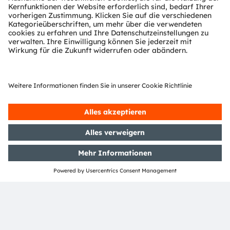
Mehr über uns erfahren Sie auf
https://ams-
osram.com
ams ist eine eingetragene Handelsmarke der ams-
OSRAM AG. Zusätzlich sind viele unserer Produkte und
Dienstleistungen angemeldete oder eingetragene
Handelsmarken der ams OSRAM Gruppe. Alle übrigen
hier genannten Namen von Unternehmen oder
Produkten können Handelsmarken oder eingetragene
Handelsmarken ihrer jeweiligen Inhaber sein.
ams OSRAM social media:
>Twitter
>LinkedIn
>Facebook
>YouTube