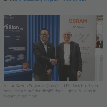
Victor Xu von Eaglerise (links) und Dr. Jens Kraft von
ams OSRAM auf der diesjährigen Light + Building in
Frankfurt am Main