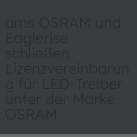
ams OSRAM und
Eaglerise
schließen
Lizenzvereinbarun
g für LED‑Treiber
unter der Marke
OSRAM