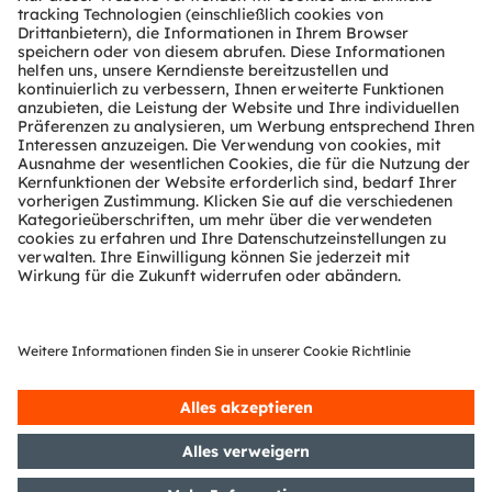
Augmented Reality, Smart Health und Robotik. Das
spiegelt sich in über 12.000 erteilten und angemeldeten
Patenten wider. Die Gruppe mit Hauptsitz in
Premstätten/Graz (Österreich) und einem Co-Hauptsitz
in München (Deutschland) erzielte 2025 einen Umsatz
von 3,3 Milliarden Euro und ist als ams-OSRAM AG an
der SIX Swiss Exchange notiert (ISIN:
AT0000A3EPA4).
Mehr über uns erfahren Sie auf
https://ams-
osram.com
ams und OSRAM sind eingetragene Handelsmarken
der ams OSRAM Gruppe. Zusätzlich sind viele unserer
Produkte und Dienstleistungen angemeldete oder
eingetragene Handelsmarken der ams OSRAM
Gruppe. Alle übrigen hier genannten Namen von
Unternehmen oder Produkten können Handelsmarken
oder eingetragene Handelsmarken ihrer jeweiligen
Inhaber sein.