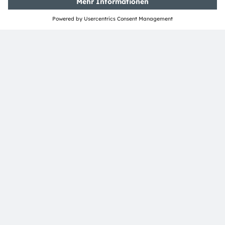
ams OSRAM auf Social Media
folgen:
>LinkedIn
>YouTube
Media Relations
Nina Olumi
Email:
press@ams-osram.com
ams-osram.com