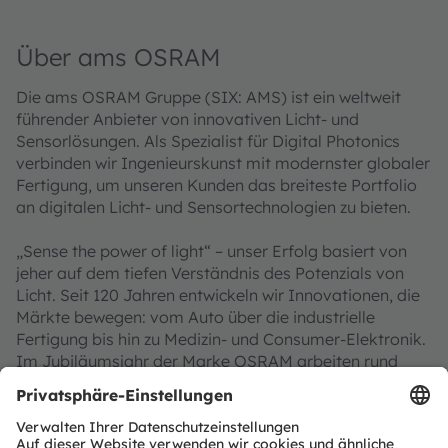
Über ams OSRAM
Die ams OSRAM Gruppe (SIX: AMS) ist ein weltweit
führender Anbieter von innovativen Licht- und
Sensorlösungen. Als Spezialist für Digital Photonics
verbinden wir Ingenieurskunst mit modernster globaler
Fertigung, um unseren Kunden das breiteste Portfolio
an digitalen Licht- und Sensortechnologien zu bieten.
„Sense the power of light“ – unser Erfolg basiert von
jeher auf dem tiefen Verständnis des Potenzials von
Licht. Seit 120 Jahren entwickeln wir Innovationen, die
Märkte bewegen: vom Auto über die industrielle
Fertigung bis hin zu Medizin- und Consumer‑Elektronik.
Im Jubiläumsjahr der Marke OSRAM arbeiten rund
18.500 Mitarbeitende weltweit an wegweisenden
Lösungen entlang gesellschaftlicher Megatrends wie
intelligente Mobilität, Künstliche Intelligenz,