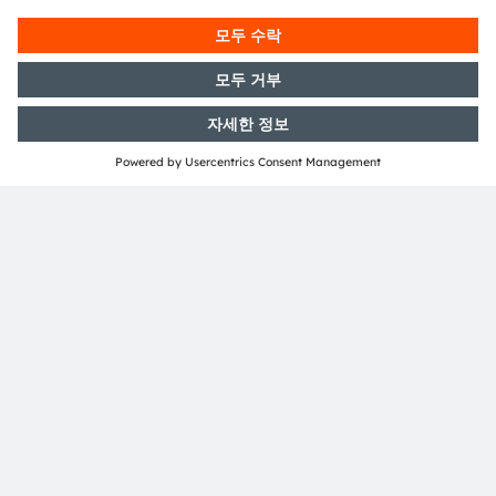
언론 홍보
Nina Olumi
이메일:
press@ams-osram.com
ams-osram.com
이 문서는 AI의 도움을 받아 작성되었습니다.
샘플을 주문하거나 당사 제품에 대한 기술적 문의 사항이 있
으시면
저희에게 연락해 주십시오
.