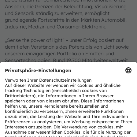
Ansporn, die Grenzen der Beleuchtung, Visualisierung
und Sensorik ständig zu erweitern, ermöglicht
grundlegende Fortschritte in den Märkten Automobil,
Industrie, Medizin und Consumer-Elektronik.
„Sense the power of light“ – unser Erfolg basiert auf
dem tiefen Verständnis des Potenzials von Licht sowie
unserem einzigartigen Portfolio an Emitter- und
Sensortechnologien. Rund 19.700 Mitarbeiter weltweit
konzentrieren sich auf wegweisende Innovationen im
Zusammenhang mit gesellschaftlichen Megatrends wie
Digitalisierung, Smart Living und Nachhaltigkeit. Das
spiegelt sich in über 13.000 erteilten und angemeldeten
Patenten wider.
Die Gruppe mit Hauptsitz in Premstätten/Graz
(Österreich) und einem Co-Hauptsitz in München
(Deutschland) erzielte 2024 einen Umsatz von 3,4
Milliarden Euro und ist als ams-OSRAM AG an der SIX
Swiss Exchange notiert (ISIN: AT0000A3EPA4).