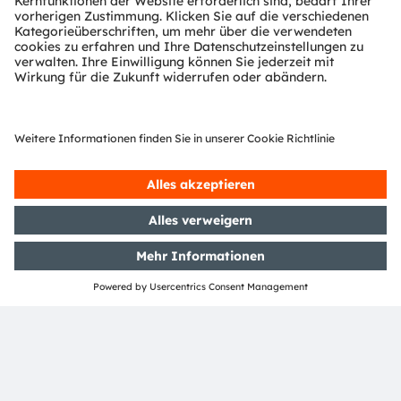
Mehr über uns erfahren Sie auf
https://ams-
osram.com
ams und OSRAM sind eingetragene Handelsmarken
der ams OSRAM Gruppe. Zusätzlich sind viele unserer
Produkte und Dienstleistungen angemeldete oder
eingetragene Handelsmarken der ams OSRAM
Gruppe. Alle übrigen hier genannten Namen von
Unternehmen oder Produkten können Handelsmarken
oder eingetragene Handelsmarken ihrer jeweiligen
Inhaber sein.
ams OSRAM auf Social Media folgen:
>LinkedIn
>YouTube