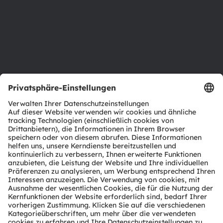
Standorte & Distribution
Karriere
Barrierefreiheit
Support
Produkt Selektor
Download Center
Tools
Kundenanfragen
Technischer Support
Partner Netzwerk
Whistleblowing