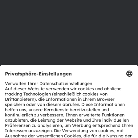
Investor Relations
Nachhaltigkeit
Standorte & Distribution
Karriere
Barrierefreiheit
Support
Produkt Selektor
Download Center
Tools
Kundenanfragen
Technischer Support
Partner Netzwerk
Whistleblowing