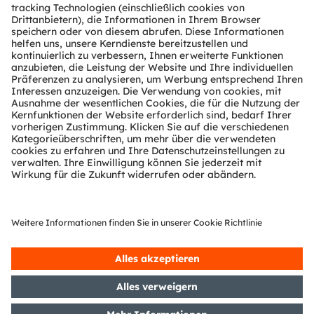
Lebensqualität hinsichtlich Gesundheit, Sicherheit und
Komfort nachhaltig erhöhen und dabei die
Auswirkungen auf die Umwelt reduzieren.
Unsere rund 20.000 Mitarbeiter weltweit sorgen mit
Innovationen in den Bereichen Sensorik, Beleuchtung
und Visualisierung für sichereres Fahren, effektivere
medizinische Diagnosen und mehr Komfort im
Kommunikationsalltag. Unsere Arbeit lässt
Technologien für bahnbrechende Anwendungen
Wirklichkeit werden, was sich in über 15.000 erteilten
und angemeldeten Patenten widerspiegelt. Mit
Hauptsitz in Premstätten/Graz (Österreich) und einem
Co-Hauptsitz in München (Deutschland) erzielte die
ams OSRAM Gruppe im Jahr 2023 einen Umsatz von
EUR 3,6 Mrd. und ist als ams-OSRAM AG an der SIX
Swiss Exchange notiert (ISIN: AT0000A18XM4).
Mehr über uns erfahren Sie auf
https://ams-
osram.com