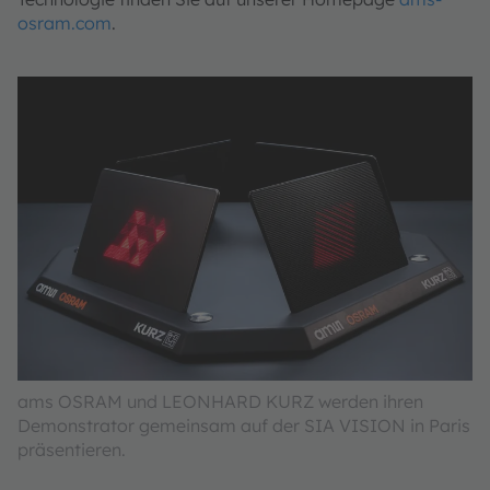
osram.com
.
ams OSRAM und LEONHARD KURZ werden ihren
Demonstrator gemeinsam auf der SIA VISION in Paris
präsentieren.