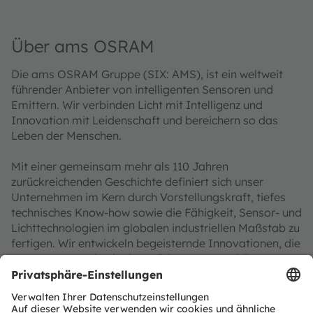
Über ams OSRAM
Die ams OSRAM Gruppe (SIX: AMS), ist ein weltweit
führender Anbieter von intelligenten Sensoren und
Emittern. Wir verbinden Licht mit Intelligenz und
Innovation mit Leidenschaft und bereichern so das
Leben der Menschen.
Mit einer gemeinsam mehr als 110 Jahren
zurückreichenden Geschichte definiert sich unser
Unternehmen im Kern durch Vorstellungskraft, tiefes
technisches Know-how sowie die Fähigkeit, Sensor- und
Lichttechnologien im globalen industriellen Maßstab zu
fertigen. Wir entwickeln begeisternde Innovationen, die
es unseren Kunden in den Märkten Automobil,
Industrie, Gesundheit und Consumer ermöglichen, ihren
Wettbewerbsvorsprung zu behaupten. Zugleich treiben
wir damit Innovationen voran, die unsere