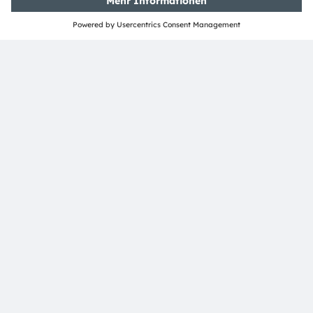
ams ist eine eingetragene Handelsmarke der ams-
OSRAM AG. Zusätzlich sind viele unserer Produkte und
Dienstleistungen angemeldete oder eingetragene
Handelsmarken der ams OSRAM Gruppe. Alle übrigen
hier genannten Namen von Unternehmen oder
Produkten können Handelsmarken oder eingetragene
Handelsmarken ihrer jeweiligen Inhaber sein.
ams OSRAM social media:
>Twitter
>LinkedIn
>Facebook
>YouTube