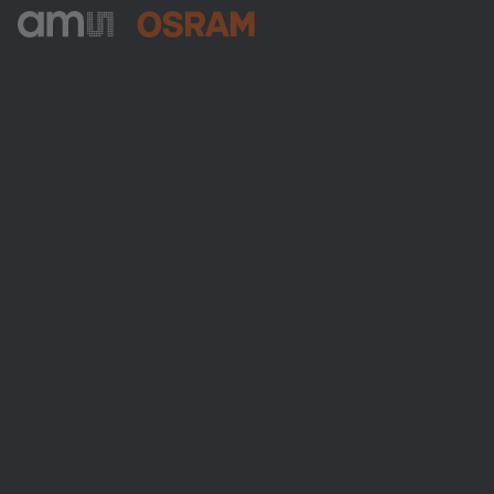
ams-OSRAM AG
Tobelbader Straße 30
8141 Premstaetten
Austria
Phone:
+43 3136 500-0
Über ams OSRAM
Newsroom
Investor Relations
Nachhaltigkeit
Standorte & Distribution
Karriere
Barrierefreiheit