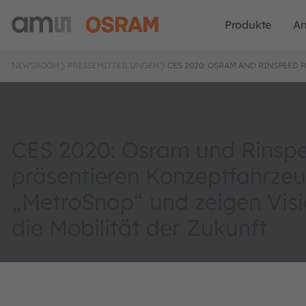
Produkte
A
NEWSROOM
PRESSEMITTEILUNGEN
CES 2020: OSRAM AND RINSPEED
CES 2020: Osram und Rinsp
präsentieren Konzeptfahrze
„MetroSnap“ und zeigen Visi
die Mobilität der Zukunft