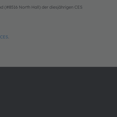
d (#8516 North Hall) der diesjährigen CES
/CES
.
Über ams OSRAM
Support
Newsroom
Produkt Sele