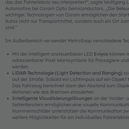
das das Fahrerlebnis neu interpretiert", sagte Wolfgang
Automotive bei Osram Opto Semiconductors. „Die Beleuc
wichtiger. Technologien von Osram ermöglichen den Start 
Autos nicht nur Transportmittel, sondern auch ein Ort z
sind."
Im Außenbereich verwendet MetroSnap verschiedene Te
Mit der intelligent ansteuerbaren LED
Eviyos
können mi
adressierbarer Pixel Warnsymbole für Passagiere und 
werden.
LiDAR-Technologie (Light Detection and Ranging)
sor
auf der Straße. Sobald ein Lichtimpuls auf ein Objekt tr
Das Fahrzeug berechnet dann den Abstand zum Objek
Aktionen wie das Bremsen einzuleiten.
Intelligente Visualisierungslösungen
an der Vorder- 
Seitenfenstern ermöglichen eine visuelle Kommunikat
Nummernschilder unterstützen die Kommunikation zwi
weitere Möglichkeiten für ein individuelles Fahrerlebnis