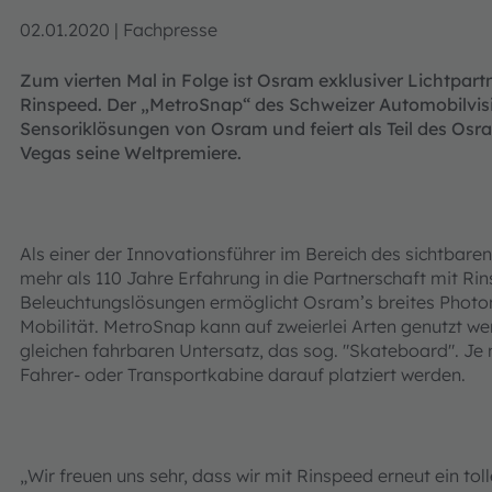
02.01.2020 | Fachpresse
Zum vierten Mal in Folge ist Osram exklusiver Lichtpar
Rinspeed. Der „MetroSnap“ des Schweizer Automobilvis
Sensoriklösungen von Osram und feiert als Teil des Osr
Vegas seine Weltpremiere.
Als einer der Innovationsführer im Bereich des sichtbare
mehr als 110 Jahre Erfahrung in die Partnerschaft mit Rin
Beleuchtungslösungen ermöglicht Osram’s breites Photon
Mobilität. MetroSnap kann auf zweierlei Arten genutzt w
gleichen fahrbaren Untersatz, das sog. "Skateboard". Je
Fahrer- oder Transportkabine darauf platziert werden.
„Wir freuen uns sehr, dass wir mit Rinspeed erneut ein to