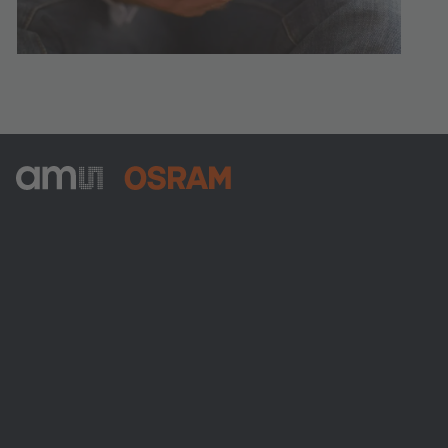
ams-OSRAM AG
Tobelbader Straße 30
8141 Premstaetten
Austria
Phone:
+43 3136 500-0
Über ams OSRAM
Newsroom