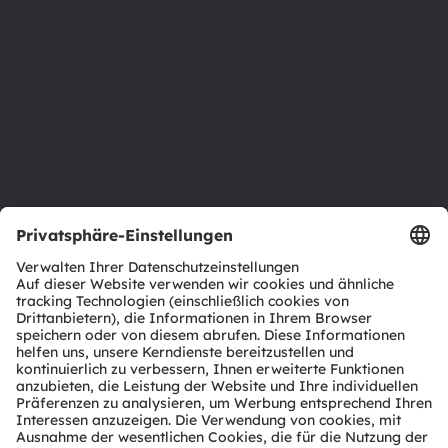
Investor Relations
Nachhaltigkeit
Standorte & Distribution
Karriere
Barrierefreiheit
Support
Produkt Selektor
Download Center
Tools
Kundenanfragen
Technischer Support
Partner Netzwerk
Whistleblowing