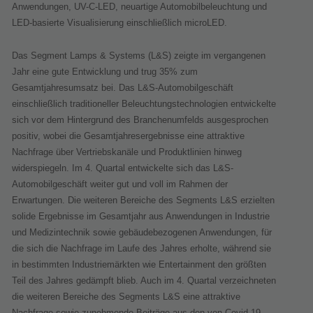
Anwendungen, UV-C-LED, neuartige Automobilbeleuchtung und
LED-basierte Visualisierung einschließlich microLED.
Das Segment Lamps & Systems (L&S) zeigte im vergangenen
Jahr eine gute Entwicklung und trug 35% zum
Gesamtjahresumsatz bei. Das L&S-Automobilgeschäft
einschließlich traditioneller Beleuchtungstechnologien entwickelte
sich vor dem Hintergrund des Branchenumfelds ausgesprochen
positiv, wobei die Gesamtjahresergebnisse eine attraktive
Nachfrage über Vertriebskanäle und Produktlinien hinweg
widerspiegeln. Im 4. Quartal entwickelte sich das L&S-
Automobilgeschäft weiter gut und voll im Rahmen der
Erwartungen. Die weiteren Bereiche des Segments L&S erzielten
solide Ergebnisse im Gesamtjahr aus Anwendungen in Industrie
und Medizintechnik sowie gebäudebezogenen Anwendungen, für
die sich die Nachfrage im Laufe des Jahres erholte, während sie
in bestimmten Industriemärkten wie Entertainment den größten
Teil des Jahres gedämpft blieb. Auch im 4. Quartal verzeichneten
die weiteren Bereiche des Segments L&S eine attraktive
Nachfrage sowie zunehmende Beiträge aus den von Covid-19