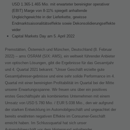
USD 1.365-1.465 Mio. mit erwarteter bereinigter operativer
(EBIT) Marge von 8-11% spiegelt anhaltende
Ungleichgewichte in der Lieferkette, gewisse
Endmarktsaisonalitätseffekte sowie Dekonsolidierungseffekte
wider
Capital Markets Day am 5. April 2022
Premstätten, Österreich und München, Deutschland (8. Februar
2022) -- ams OSRAM (SIX: AMS), ein weltweit führender Anbieter
von optischen Lösungen, gibt die Ergebnisse für das Gesamtjahr
und 4. Quartal 2021 bekannt. "Unser Geschäft erzielte gute
Gesamtjahreser-gebnisse und eine sehr solide Performance im 4.
Quartal mit einer bereinigten Profitabilität im Quartal bei der Mitte
unserer Erwartungsspanne. Wir freuen uns über ein positives
erstes Geschäftsjahr als kombiniertes Unternehmen mit einem
Umsatz von USD 5.780 Mio. / EUR 5.038 Mio., den wir aufgrund
der starken Entwicklung im Automobilgeschäft und ungeachtet der
bereits erwähnten negativen Effekte im Consumer-Geschäft
erreicht haben. Im Schlussquartal hat sich unser
Automobilgeschäft vor dem Hintergrund anhaltender