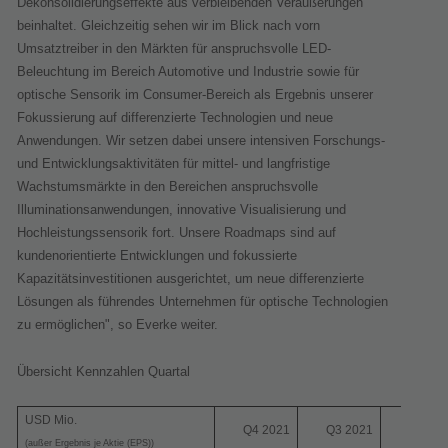
Dekonsolidierungseffekte aus verbleibenden Veräußerungen
beinhaltet. Gleichzeitig sehen wir im Blick nach vorn
Umsatztreiber in den Märkten für anspruchsvolle LED-
Beleuchtung im Bereich Automotive und Industrie sowie für
optische Sensorik im Consumer-Bereich als Ergebnis unserer
Fokussierung auf differenzierte Technologien und neue
Anwendungen. Wir setzen dabei unsere intensiven Forschungs-
und Entwicklungsaktivitäten für mittel- und langfristige
Wachstumsmärkte in den Bereichen anspruchsvolle
Illuminationsanwendungen, innovative Visualisierung und
Hochleistungssensorik fort. Unsere Roadmaps sind auf
kundenorientierte Entwicklungen und fokussierte
Kapazitätsinvestitionen ausgerichtet, um neue differenzierte
Lösungen als führendes Unternehmen für optische Technologien
zu ermöglichen", so Everke weiter.
Übersicht Kennzahlen Quartal
USD Mio.
Q4 2021
Q3 2021
QoQ
(außer Ergebnis je Aktie (EPS))