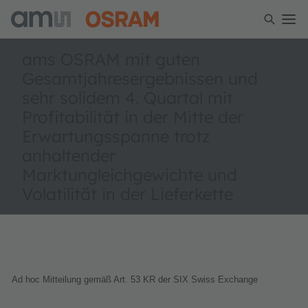
ams OSRAM mit guten
Gesamtjahresergebnissen und
sehr solidem 4. Quartal mit
Profitabilität in der Mitte der
Erwartungsspanne trotz
anhaltender
Marktungleichgewichte und
Volatilität in der Lieferkette
Ad hoc Mitteilung gemäß Art. 53 KR der SIX Swiss Exchange