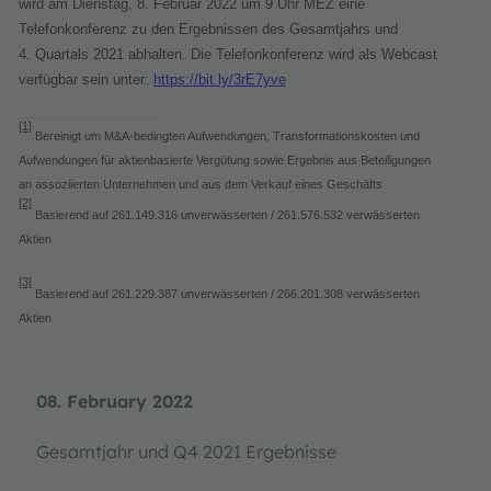
wird am Dienstag, 8. Februar 2022 um 9 Uhr MEZ eine
Telefonkonferenz zu den Ergebnissen des Gesamtjahrs und
4. Quartals 2021 abhalten. Die Telefonkonferenz wird als Webcast
verfügbar sein unter:
https://bit.ly/3rE7yve
[1]
Bereinigt um M&A-bedingten Aufwendungen, Transformationskosten und
Aufwendungen für aktienbasierte Vergütung sowie Ergebnis aus Beteiligungen
an assoziierten Unternehmen und aus dem Verkauf eines Geschäfts
[2]
Basierend auf
261.149.316
unverwässerten /
261.576.532
verwässerten
Aktien
[3]
Basierend auf
261.229.387
unverwässerten /
266.201.308
verwässerten
Aktien
08. February 2022
Gesamtjahr und Q4 2021 Ergebnisse