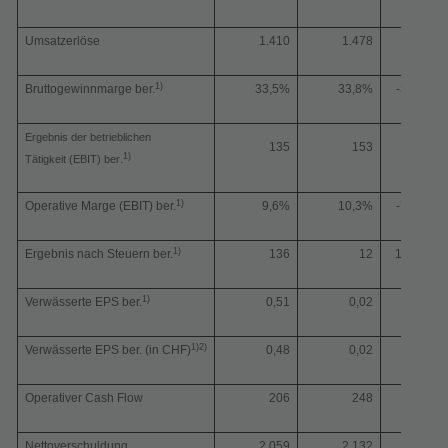
Umsatzerlöse
1.410
1.478
-5%
1)
Bruttogewinnmarge ber.
33,5%
33,8%
-30 bps
Ergebnis der betrieblichen
135
153
-12%
1)
.
Tätigkeit (EBIT) ber
1)
Operative Marge (EBIT) ber.
9,6%
10,3%
-70 bps
1)
Ergebnis nach Steuern ber.
136
12
1.062%
1)
Verwässerte EPS ber.
0,51
0,02
1)2)
Verwässerte EPS ber. (in CHF)
0,48
0,02
Operativer Cash Flow
206
248
-17%
Nettoverschuldung
2.059
2.132
-3%