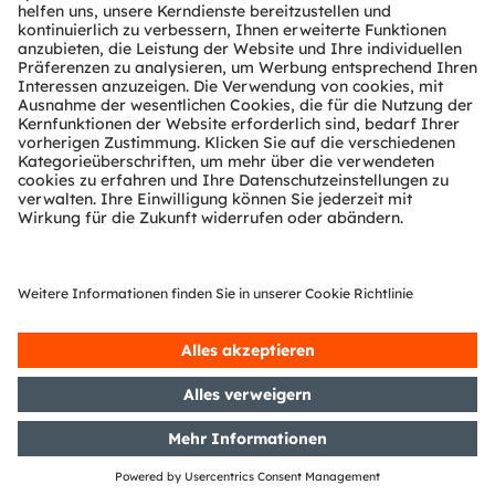
Partner Netzwerk
Whistleblowing
© 2026 ams-OSRAM AG. All rights reserved.
Datenschutzerklärung
Nutzungsbedingungen
Terms of Trade
Impressum
Cookie Policy
AI Policy
粤ICP备10066670号