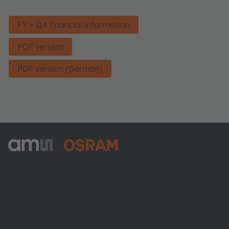
FY + Q4 financial information
PDF version
PDF version (German)
ams-OSRAM AG
Tobelbader Straße 30
8141 Premstaetten
Austria
Phone:
+43 3136 500-0