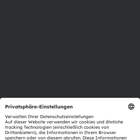
Über ams OSRAM
Newsroom
Investor Relations
Nachhaltigkeit
Standorte & Distribution
Karriere
Barrierefreiheit
Support
Produkt Selektor
Download Center
Tools
Kundenanfragen
Technischer Support