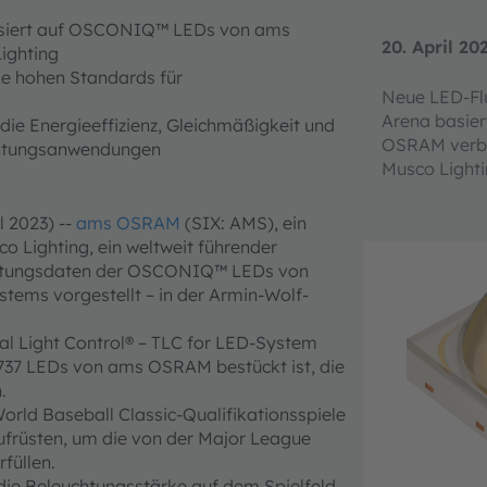
basiert auf OSCONIQ™ LEDs von ams
20. April 20
ighting
die hohen Standards für
Neue LED-Flu
Arena basie
 die Energieeffizienz, Gleichmäßigkeit und
OSRAM verba
chtungsanwendungen
Musco Light
l 2023) --
ams OSRAM
(SIX: AMS), ein
o Lighting, ein weltweit führender
eistungsdaten der OSCONIQ™ LEDs von
tems vorgestellt – in der Armin-Wolf-
al Light Control® – TLC for LED-System
737 LEDs von ams OSRAM bestückt ist, die
.
orld Baseball Classic-Qualifikationsspiele
ufrüsten, um die von der Major League
füllen.
 die Beleuchtungsstärke auf dem Spielfeld