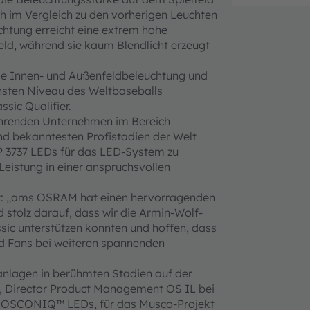
h im Vergleich zu den vorherigen Leuchten
uchtung erreicht eine extrem hohe
ld, während sie kaum Blendlicht erzeugt
ie Innen- und Außenfeldbeleuchtung und
hsten Niveau des Weltbaseballs
sic Qualifier.
ührenden Unternehmen im Bereich
nd bekanntesten Profistadien der Welt
P 3737 LEDs für das LED-System zu
Leistung in einer anspruchsvollen
t: „ams OSRAM hat einen hervorragenden
 stolz darauf, dass wir die Armin-Wolf-
sic unterstützen konnten und hoffen, dass
nd Fans bei weiteren spannenden
nlagen in berühmten Stadien auf der
n, Director Product Management OS IL bei
s OSCONIQ™ LEDs, für das Musco-Projekt