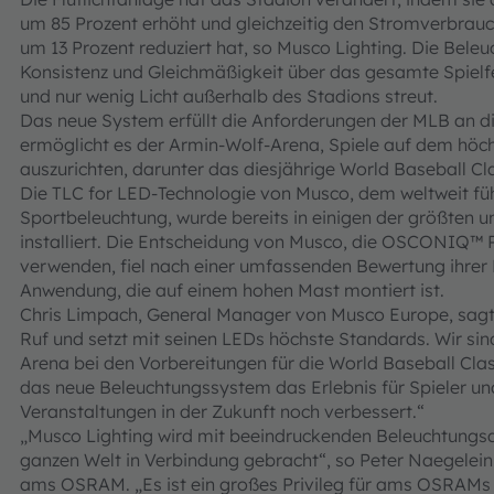
um 85 Prozent erhöht und gleichzeitig den Stromverbrauc
um 13 Prozent reduziert hat, so Musco Lighting. Die Bele
Konsistenz und Gleichmäßigkeit über das gesamte Spielfe
und nur wenig Licht außerhalb des Stadions streut.
Das neue System erfüllt die Anforderungen der MLB an d
ermöglicht es der Armin-Wolf-Arena, Spiele auf dem höc
auszurichten, darunter das diesjährige World Baseball Clas
Die TLC for LED-Technologie von Musco, dem weltweit f
Sportbeleuchtung, wurde bereits in einigen der größten u
installiert. Die Entscheidung von Musco, die OSCONIQ™ 
verwenden, fiel nach einer umfassenden Bewertung ihrer 
Anwendung, die auf einem hohen Mast montiert ist.
Chris Limpach, General Manager von Musco Europe, sag
Ruf und setzt mit seinen LEDs höchste Standards. Wir sind
Arena bei den Vorbereitungen für die World Baseball Clas
das neue Beleuchtungssystem das Erlebnis für Spieler u
Veranstaltungen in der Zukunft noch verbessert.“
„Musco Lighting wird mit beeindruckenden Beleuchtungsa
ganzen Welt in Verbindung gebracht“, so Peter Naegelei
ams OSRAM. „Es ist ein großes Privileg für ams OSRAM