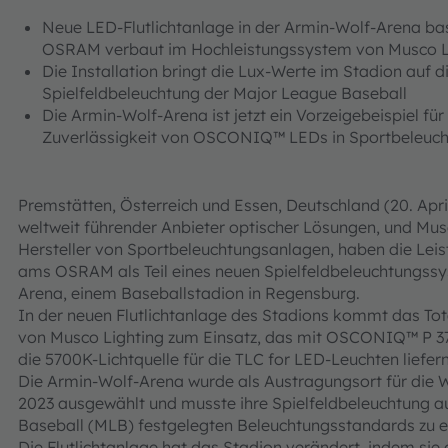
Neue LED-Flutlichtanlage in der Armin-Wolf-Arena 
OSRAM verbaut im Hochleistungssystem von Musco L
Die Installation bringt die Lux-Werte im Stadion auf 
Spielfeldbeleuchtung der Major League Baseball
Die Armin-Wolf-Arena ist jetzt ein Vorzeigebeispiel für
Zuverlässigkeit von OSCONIQ™ LEDs in Sportbeleu
Premstätten, Österreich und Essen, Deutschland (20. Apri
weltweit führender Anbieter optischer Lösungen, und Musc
Hersteller von Sportbeleuchtungsanlagen, haben die L
ams OSRAM als Teil eines neuen Spielfeldbeleuchtungssys
Arena, einem Baseballstadion in Regensburg.
In der neuen Flutlichtanlage des Stadions kommt das Tot
von Musco Lighting zum Einsatz, das mit OSCONIQ™ P 3
die 5700K-Lichtquelle für die TLC for LED-Leuchten liefern
Die Armin-Wolf-Arena wurde als Austragungsort für die W
2023 ausgewählt und musste ihre Spielfeldbeleuchtung a
Baseball (MLB) festgelegten Beleuchtungsstandards zu er
Die Flutlichtanlage hat das Stadion verändert, indem sie