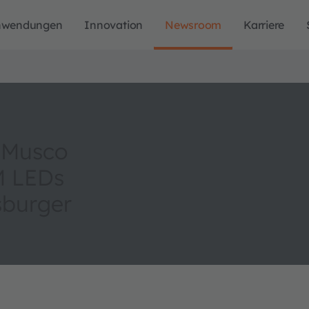
nwendungen
Innovation
Newsroom
Karriere
s Musco
M LEDs
sburger