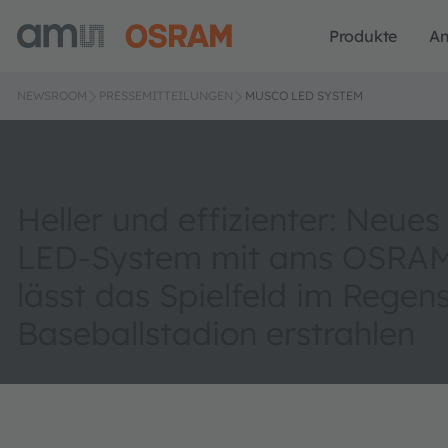
Produkte
A
NEWSROOM
PRESSEMITTEILUNGEN
MUSCO LED SYSTEM
Heller und effizienter: Neue
LED-System mit ams OSRA
lässt das Spielfeld im Regen
Baseballstadion erstrahlen