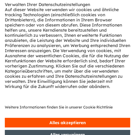
Download Center
Tools
Kundenanfragen
Technischer Support
Partner Netzwerk
Whistleblowing
© 2026 ams-OSRAM AG. All rights reserved.
Datenschutzerklärung
Nutzungsbedingungen
Terms of Trade
Impressum
Cookie Policy
AI Policy
粤ICP备10066670号