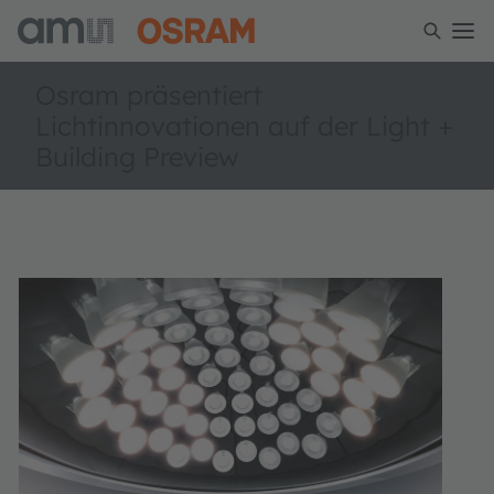
Osram präsentiert
Lichtinnovationen auf der Light +
Building Preview