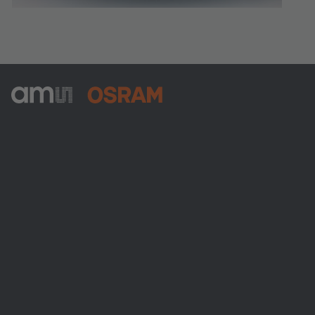
ams-OSRAM AG
Tobelbader Straße 30
8141 Premstaetten
Austria
Phone:
+43 3136 500-0
Über ams OSRAM
Newsroom
Investor Relations