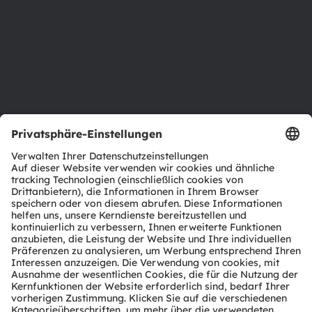
Nachhaltigkeit
Standorte & Distribution
Karriere
Barrierefreiheit
Support
Produkt Selektor
Download Center
Tools
Kundenanfragen
Technischer Support
Partner Netzwerk
Whistleblowing