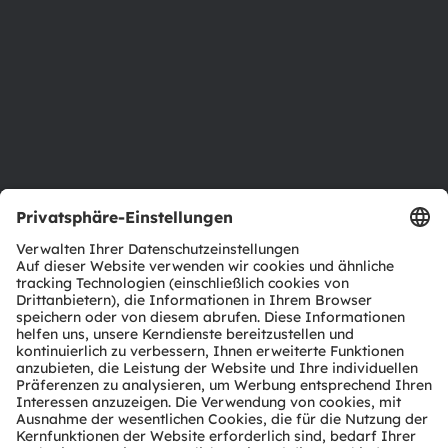
Investor Relations
Nachhaltigkeit
Standorte & Distribution
Karriere
Barrierefreiheit
Support
Produkt Selektor
Download Center
Tools
Kundenanfragen
Technischer Support
Partner Netzwerk
Whistleblowing