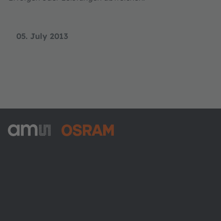
05. July 2013
ams-OSRAM AG
Tobelbader Straße 30
8141 Premstaetten
Austria
Phone:
+43 3136 500-0