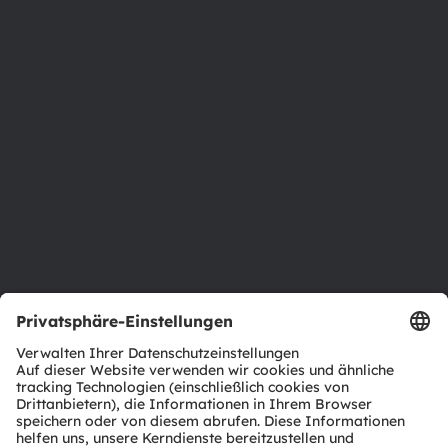
Über ams OSRAM
Newsroom
Investor Relations
Nachhaltigkeit
Standorte & Distribution
Karriere
Barrierefreiheit
Support
Produkt Selektor
Download Center
Tools
Kundenanfragen
Technischer Support