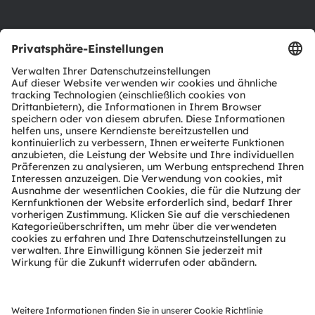
Support
Produkt Selektor
Download Center
Tools
Kundenanfragen
Technischer Support
Partner Netzwerk
Whistleblowing
© 2026 ams-OSRAM AG. All rights reserved.
Datenschutzerklärung
Nutzungsbedingungen
Terms of Trade