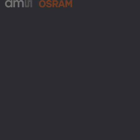
ams-OSRAM AG
Tobelbader Straße 30
8141 Premstaetten
Austria
Phone:
+43 3136 500-0
Über ams OSRAM
Newsroom
Investor Relations
Nachhaltigkeit
Standorte & Distribution
Karriere
Barrierefreiheit