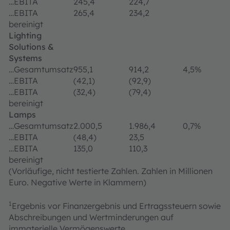
…EBITA
245,4
224,7
…EBITA
265,4
234,2
bereinigt
Lighting
Solutions &
Systems
…Gesamtumsatz
955,1
914,2
4,5%
…EBITA
(42,1)
(92,9)
…EBITA
(32,4)
(79,4)
bereinigt
Lamps
…Gesamtumsatz
2.000,5
1.986,4
0,7%
…EBITA
(48,4)
23,5
…EBITA
135,0
110,3
bereinigt
(Vorläufige, nicht testierte Zahlen. Zahlen in Millionen
Euro. Negative Werte in Klammern)
1
Ergebnis vor Finanzergebnis und Ertragssteuern sowie
Abschreibungen und Wertminderungen auf
immaterielle Vermögenswerte