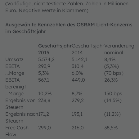
(Vorläufige, nicht testierte Zahlen. Zahlen in Millionen
Euro. Negative Werte in Klammern)
Ausgewählte Kennzahlen des OSRAM Licht-Konzerns
im Geschäftsjahr
Geschäftsjahr
Geschäftsjahr
Veränderung
2015
2014
nominal
Umsatz
5.574,2
5.142,1
8,4%
EBITA
293,9
310,4
(5,3%)
...Marge
5,3%
6,0%
(70 bps)
EBITA
567,1
449,0
26,3%
bereinigt
…Marge
10,2%
8,7%
150 bps
Ergebnis vor
238,8
279,2
(14,5%)
Steuern
Ergebnis nach
171,2
193,1
(11,2%)
Steuern
Free Cash
299,0
216,0
38,5%
Flow