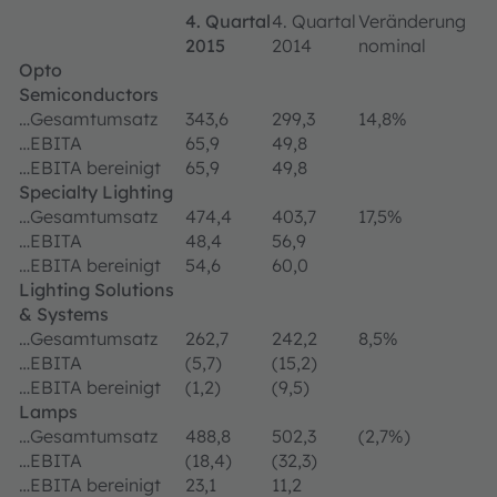
4. Quartal
4. Quartal
Veränderung
2015
2014
nominal
Opto
Semiconductors
…Gesamtumsatz
343,6
299,3
14,8%
…EBITA
65,9
49,8
…EBITA bereinigt
65,9
49,8
Specialty Lighting
…Gesamtumsatz
474,4
403,7
17,5%
…EBITA
48,4
56,9
…EBITA bereinigt
54,6
60,0
Lighting Solutions
& Systems
…Gesamtumsatz
262,7
242,2
8,5%
…EBITA
(5,7)
(15,2)
…EBITA bereinigt
(1,2)
(9,5)
Lamps
…Gesamtumsatz
488,8
502,3
(2,7%)
…EBITA
(18,4)
(32,3)
…EBITA bereinigt
23,1
11,2