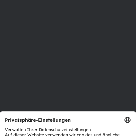
Austria
Phone:
+43 3136 500-0
Über ams OSRAM
Newsroom
Investor Relations
Nachhaltigkeit
Standorte & Distribution
Karriere
Barrierefreiheit
Support
Produkt Selektor
Download Center
Tools