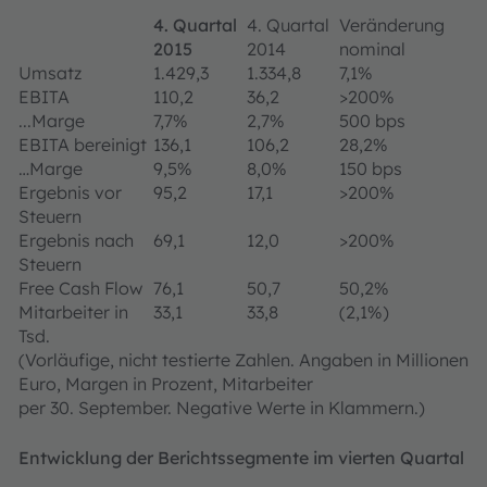
4. Quartal
4. Quartal
Veränderung
2015
2014
nominal
Umsatz
1.429,3
1.334,8
7,1%
EBITA
110,2
36,2
>200%
...Marge
7,7%
2,7%
500 bps
EBITA bereinigt
136,1
106,2
28,2%
…Marge
9,5%
8,0%
150 bps
Ergebnis vor
95,2
17,1
>200%
Steuern
Ergebnis nach
69,1
12,0
>200%
Steuern
Free Cash Flow
76,1
50,7
50,2%
Mitarbeiter in
33,1
33,8
(2,1%)
Tsd.
(Vorläufige, nicht testierte Zahlen. Angaben in Millionen
Euro, Margen in Prozent, Mitarbeiter
per 30. September. Negative Werte in Klammern.)
Entwicklung der Berichtssegmente im vierten Quartal