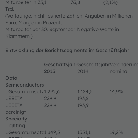
Mitarbeiter in
33,1
33,8
(2,1%)
Tsd.
(Vorläufige, nicht testierte Zahlen. Angaben in Millionen
Euro, Margen in Prozent,
Mitarbeiter per 30. September. Negative Werte in
Klammern.)
Entwicklung der Berichtssegmente im Geschäftsjahr
Geschäftsjahr
Geschäftsjahr
Veränderun
2015
2014
nominal
Opto
Semiconductors
…Gesamtumsatz
1.292,6
1.124,5
14,9%
…EBITA
229,9
193,8
…EBITA
229,9
193,9
bereinigt
Specialty
Lighting
…Gesamtumsatz
1.849,5
1551,1
19,2%