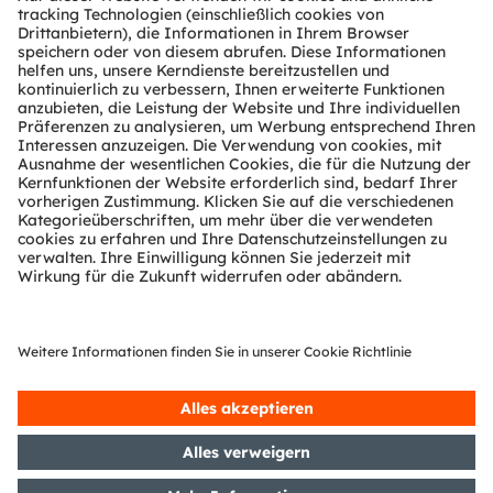
Kundenanfragen
Technischer Support
Partner Netzwerk
Whistleblowing
© 2026 ams-OSRAM AG. All rights reserved.
Datenschutzerklärung
Nutzungsbedingungen
Terms of Trade
Impressum
Cookie Policy
AI Policy
粤ICP备10066670号