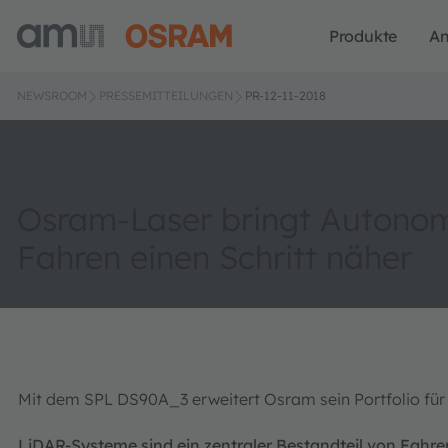
Produkte
A
NEWSROOM
PRESSEMITTEILUNGEN
PR-12-11-2018
Osram-Laser bringt Autono
Fahren einen Schritt näher
Mit dem SPL DS90A_3 erweitert Osram sein Portfolio f
LiDAR-Systeme sind ein zentraler Bestandteil von Fahre