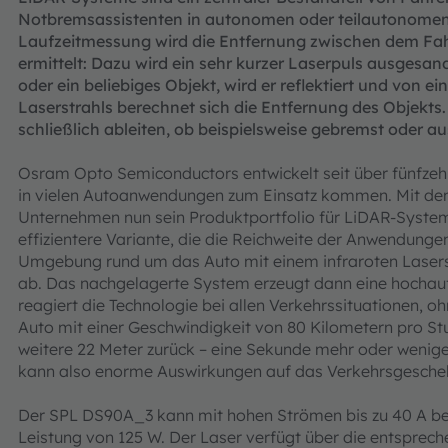
Notbremsassistenten in autonomen oder teilautonomen 
Laufzeitmessung wird die Entfernung zwischen dem Fa
ermittelt: Dazu wird ein sehr kurzer Laserpuls ausgesandt
oder ein beliebiges Objekt, wird er reflektiert und von e
Laserstrahls berechnet sich die Entfernung des Objekts
schließlich ableiten, ob beispielsweise gebremst oder 
Osram Opto Semiconductors entwickelt seit über fünfzehn
in vielen Autoanwendungen zum Einsatz kommen. Mit de
Unternehmen nun sein Produktportfolio für LiDAR-System
effizientere Variante, die die Reichweite der Anwendungen
Umgebung rund um das Auto mit einem infraroten Laser
ab. Das nachgelagerte System erzeugt dann eine hochau
reagiert die Technologie bei allen Verkehrssituationen, oh
Auto mit einer Geschwindigkeit von 80 Kilometern pro Stu
weitere 22 Meter zurück – eine Sekunde mehr oder weniger
kann also enorme Auswirkungen auf das Verkehrsgesche
Der SPL DS90A_3 kann mit hohen Strömen bis zu 40 A bet
Leistung von 125 W. Der Laser verfügt über die entspreche