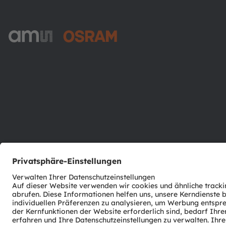
ams-OSRAM AG
Tobelbader Straße 30
8141 Premstaetten
Austria
Phone:
+43 3136 500-0
© 2026 ams-OSRAM AG. All rights reserved.