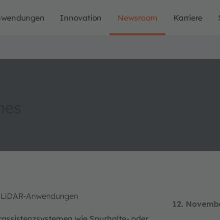
nwendungen
Innovation
Newsroom
Karriere
mes
ür LiDAR-Anwendungen
12. Novemb
rassistenzsystemen wie Spurhalte- oder