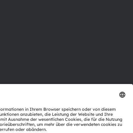
ktor
nter
agen
Support
zwerk
ng
Trade
Impressum