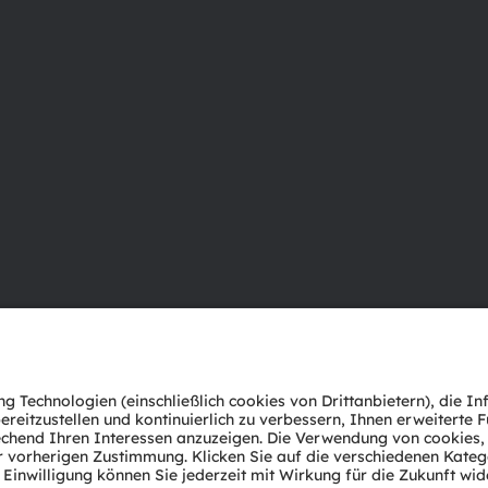
Über ams OSRAM
Support
Newsroom
Produkt Sele
Investor Relations
Download Ce
Nachhaltigkeit
Tools
Standorte & Distribution
Kundenanfr
Karriere
Technischer 
Barrierefreiheit
Partner Net
Whistleblowi
Datenschutzerklärung
Nutzungsbedingungen
Terms of 