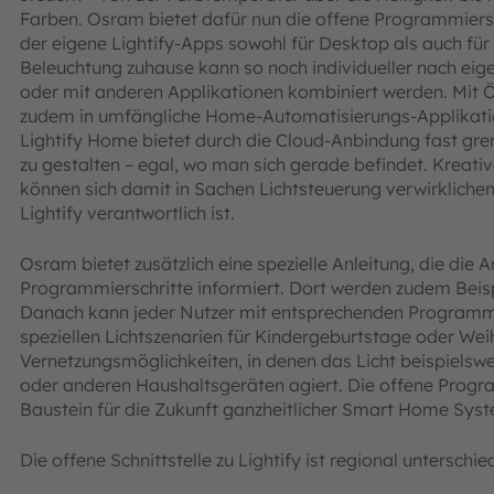
Farben. Osram bietet dafür nun die offene Programmiersch
der eigene Lightify-Apps sowohl für Desktop als auch für
Beleuchtung zuhause kann so noch individueller nach ei
oder mit anderen Applikationen kombiniert werden. Mit Öff
zudem in umfängliche Home-Automatisierungs-Applikatione
Lightify Home bietet durch die Cloud-Anbindung fast gre
zu gestalten – egal, wo man sich gerade befindet. Kreat
können sich damit in Sachen Lichtsteuerung verwirkliche
Lightify verantwortlich ist.
Osram bietet zusätzlich eine spezielle Anleitung, die die 
Programmierschritte informiert. Dort werden zudem Bei
Danach kann jeder Nutzer mit entsprechenden Programmi
speziellen Lichtszenarien für Kindergeburtstage oder Wei
Vernetzungsmöglichkeiten, in denen das Licht beispiels
oder anderen Haushaltsgeräten agiert. Die offene Program
Baustein für die Zukunft ganzheitlicher Smart Home Sys
Die offene Schnittstelle zu Lightify ist regional unterschie