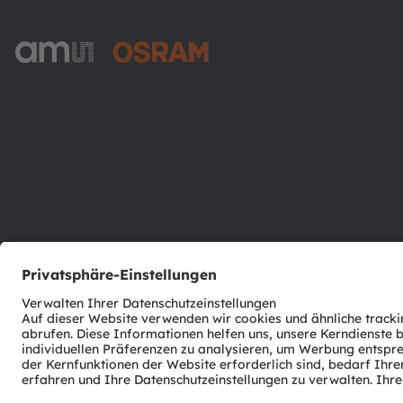
ams-OSRAM AG
Tobelbader Straße 30
8141 Premstaetten
Austria
Phone:
+43 3136 500-0
© 2026 ams-OSRAM AG. All rights reserved.