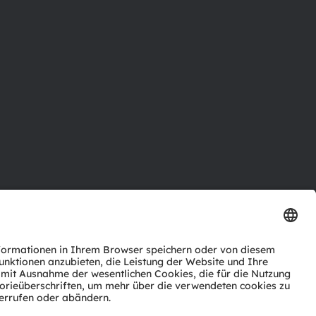
ktor
nter
agen
Support
zwerk
ng
Trade
Impressum