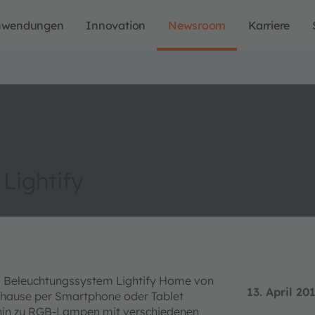
nwendungen
Innovation
Newsroom
Karriere
 Lightify
as Beleuchtungssystem Lightify Home von
13. April 20
 zuhause per Smartphone oder Tablet
s hin zu RGB-Lampen mit verschiedenen