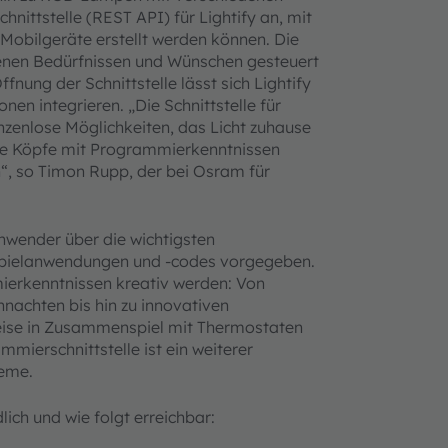
nittstelle (REST API) für Lightify an, mit
 Mobilgeräte erstellt werden können. Die
genen Bedürfnissen und Wünschen gesteuert
nung der Schnittstelle lässt sich Lightify
n integrieren. „Die Schnittstelle für
nzenlose Möglichkeiten, das Licht zuhause
ive Köpfe mit Programmierkenntnissen
n“, so Timon Rupp, der bei Osram für
Anwender über die wichtigsten
spielanwendungen und -codes vorgegeben.
erkenntnissen kreativ werden: Von
hnachten bis hin zu innovativen
weise in Zusammenspiel mit Thermostaten
mierschnittstelle ist ein weiterer
teme.
dlich und wie folgt erreichbar: