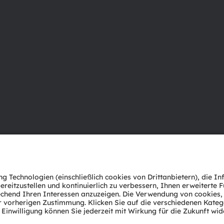
Über ams OSRAM
Support
Newsroom
Produkt Sele
Investor Relations
Download Ce
Nachhaltigkeit
Tools
Standorte & Distribution
Kundenanfr
Karriere
Technischer 
Barrierefreiheit
Partner Net
Whistleblowi
Datenschutzerklärung
Nutzungsbedingungen
Terms of 
Cookie Policy
AI Policy