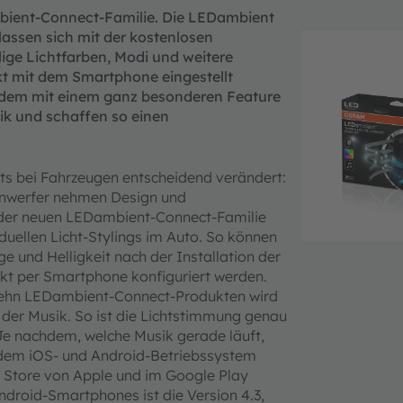
mbient-Connect-Familie. Die LEDambient
assen sich mit der kostenlosen
ge Lichtfarben, Modi und weitere
kt mit dem Smartphone eingestellt
rdem mit einem ganz besonderen Feature
sik und schaffen so einen
hts bei Fahrzeugen entscheidend verändert:
inwerfer nehmen Design und
it der neuen LEDambient-Connect-Familie
duellen Licht-Stylings im Auto. So können
e und Helligkeit nach der Installation der
kt per Smartphone konfiguriert werden.
u zehn LEDambient-Connect-Produkten wird
 der Musik. So ist die Lichtstimmung genau
 Je nachdem, welche Musik gerade läuft,
it dem iOS- und Android-Betriebssystem
 Store von Apple und im Google Play
ndroid-Smartphones ist die Version 4.3,