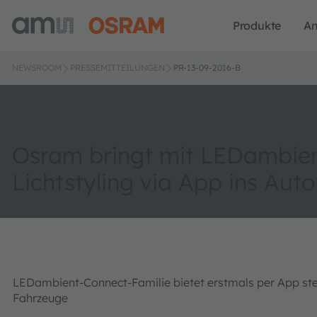
Produkte
A
NEWSROOM
PRESSEMITTEILUNGEN
PR-13-09-2016-B
Osram bringt mit LEDambie
Lichtstyling via App ins Auto
LEDambient-Connect-Familie bietet erstmals per App ste
Fahrzeuge