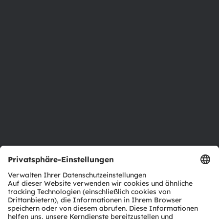
Über ams OSRAM
Newsroom
Investor Relations
Nachhaltigkeit
Standorte & Distribution
Karriere
Barrierefreiheit
Support
Produkt Selektor
Download Center
Tools
Kundenanfragen
Technischer Support