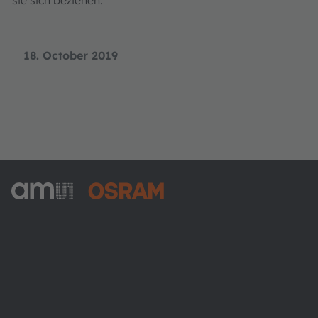
18. October 2019
ams-OSRAM AG
Tobelbader Straße 30
8141 Premstaetten
Austria
Phone:
+43 3136 500-0