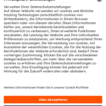
Download Center
Tools
Kundenanfragen
Technischer Support
Partner Netzwerk
Whistleblowing
© 2026 ams-OSRAM AG. All rights reserved.
Datenschutzerklärung
Nutzungsbedingungen
Terms of Trade
Impressum
Cookie Policy
AI Policy
粤ICP备10066670号