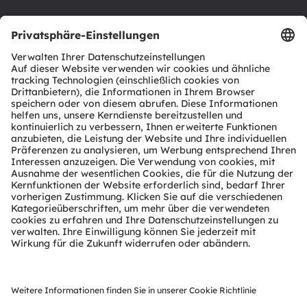
Support
Produkt Selektor
Download Center
Tools
Kundenanfragen
Technischer Support
Partner Netzwerk
Whistleblowing
© 2026 ams-OSRAM AG. All rights reserved.
Datenschutzerklärung
Nutzungsbedingungen
Terms of Trade
Impressum
Cookie Policy
AI Policy