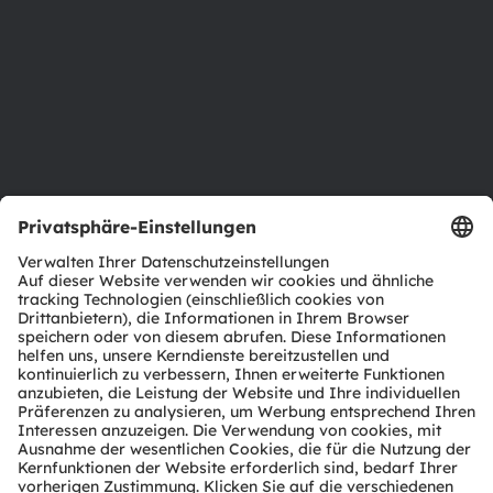
Nachhaltigkeit
Standorte & Distribution
Karriere
Barrierefreiheit
Support
Produkt Selektor
Download Center
Tools
Kundenanfragen
Technischer Support
Partner Netzwerk
Whistleblowing