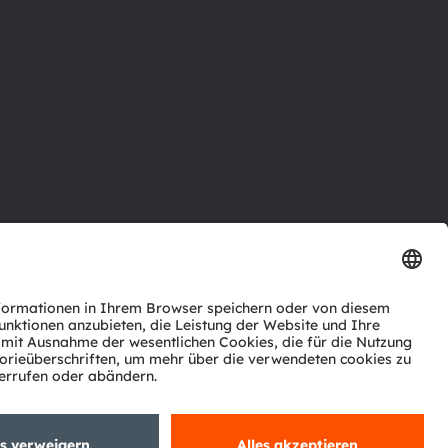
ktor
nter
agen
Support
zwerk
ng
Trade
Impressum