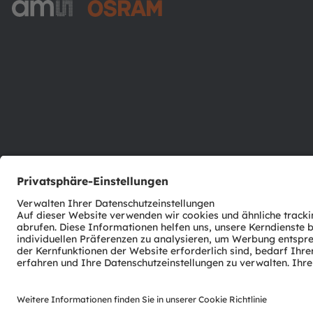
ams-OSRAM AG
Tobelbader Straße 30
8141 Premstaetten
Austria
Phone:
+43 3136 500-0
© 2026 ams-OSRAM AG. All rights reserved.