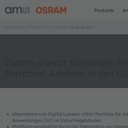
Produkte
A
NEWSROOM
PRESSEMITTEILUNGEN
PR-23-08-2017
Osram erwirbt führenden So
Plattform-Anbieter in den U
Übernahme von Digital Lumens stärkt Portfolio für li
Anwendungen (IoT) in Industriegebäuden
Plattform ermöglicht durch die Integration von Sen