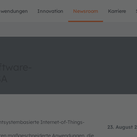
nwendungen
Innovation
Newsroom
Karriere
ftware-
SA
chtsystembasierte Internet-of-Things-
23. August 
soren maßgeschneiderte Anwendungen, die