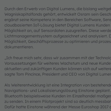
Durch den Erwerb von Digital Lumens, die bislang weitg
Wagniskapitalfonds gehört, entwickelt Osram sein Geschä
ergänzt seine Kompetenz in den Bereichen Software, Sens
cloudbasierten IoT-Lösung bietet Digital Lumens Kunden
Möglichkeit an, auf Sensordaten zuzugreifen. Diese werde
Lichtmanagementsystem aufgezeichnet und analysiert. Da
Möglichkeit, Geschäftsprozesse zu optimieren und proze
dokumentieren.
„Ich freue mich sehr, dass wir zusammen mit der Techn
Voraussetzungen für weiteres Wachstum und neue Kunde
aktuellen und zukünftigen Kunden können sich auf weiter
sagte Tom Pincince, President und CEO von Digital Lume
Als Weiterentwicklung ist eine Integration von bestehen
Navigations- und Lokalisierungslösung Einstone geplant.
Bluetooth beispielsweise Kunden im Einzelhandel maßge
zu senden. In einem Pilotprojekt sind so deutlich messba
Dafür hatte Einstone während der Messe Euroshop 2017 d