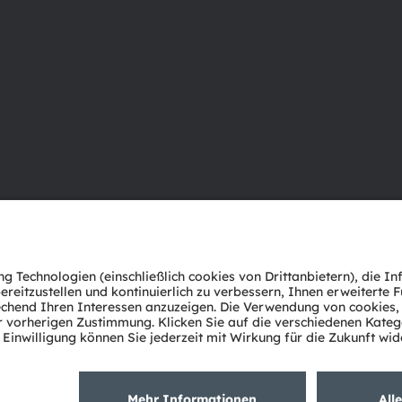
Über ams OSRAM
Support
Newsroom
Produkt Sele
Investor Relations
Download Ce
Nachhaltigkeit
Tools
Standorte & Distribution
Kundenanfr
Karriere
Technischer 
Barrierefreiheit
Partner Net
Whistleblowi
Datenschutzerklärung
Nutzungsbedingungen
Terms of 
Cookie Policy
AI Policy
粤ICP备10066670号