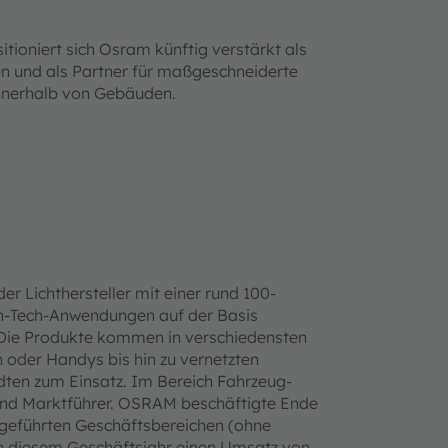
ioniert sich Osram künftig verstärkt als
en und als Partner für maßgeschneiderte
innerhalb von Gebäuden.
er Lichthersteller mit einer rund 100-
gh-Tech-Anwendungen auf der Basis
. Die Produkte kommen in verschiedensten
oder Handys bis hin zu vernetzten
dten zum Einsatz. Im Bereich Fahrzeug-
 und Marktführer. OSRAM beschäftigte Ende
tgeführten Geschäftsbereichen (ohne
 in diesem Geschäftsjahr einen Umsatz von