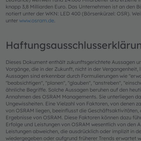
knapp 3,8 Milliarden Euro. Das Unternehmen ist an den 
notiert unter der WKN: LED 400 (Börsenkürzel: OSR). Wei
unter
www.osram.de
.
Haftungsausschlusserkläru
Dieses Dokument enthält zukunftsgerichtete Aussagen u
Vorgänge, die in der Zukunft, nicht in der Vergangenheit, 
Aussagen sind erkennbar durch Formulierungen wie "erwart
"beabsichtigen", "planen", "glauben", "anstreben", "einsc
ähnliche Begriffe. Solche Aussagen beruhen auf den he
Annahmen des OSRAM Managements. Sie unterliegen dahe
Ungewissheiten. Eine Vielzahl von Faktoren, von denen za
von OSRAM liegen, beeinflusst die Geschäftsaktivitäten, 
Ergebnisse von OSRAM. Diese Faktoren können dazu führe
Erfolge und Leistungen von OSRAM wesentlich von den A
Leistungen abweichen, die ausdrücklich oder implizit in 
wiedergegeben oder aufgrund früherer Trends erwartet w