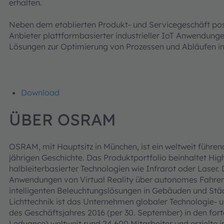
erhalten.
Neben dem etablierten Produkt- und Servicegeschäft posit
Anbieter plattformbasierter industrieller IoT Anwendung
Lösungen zur Optimierung von Prozessen und Abläufen 
Download
ÜBER OSRAM
OSRAM, mit Hauptsitz in München, ist ein weltweit führend
jährigen Geschichte. Das Produktportfolio beinhaltet Hi
halbleiterbasierter Technologien wie Infrarot oder Laser
Anwendungen von Virtual Reality über autonomes Fahren 
intelligenten Beleuchtungslösungen in Gebäuden und Stä
Lichttechnik ist das Unternehmen globaler Technologie-
des Geschäftsjahres 2016 (per 30. September) in den for
Ledvance) weltweit rund 24.600 Mitarbeiter und erzielte