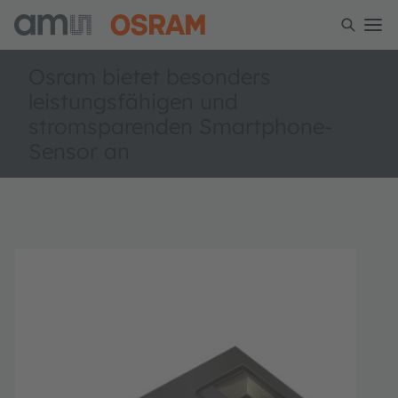
Osram bietet besonders
leistungsfähigen und
stromsparenden Smartphone-
Sensor an