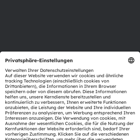
Nachhaltigkeit
Standorte & Distribution
Karriere
Barrierefreiheit
Support
Produkt Selektor
Download Center
Tools
Kundenanfragen
Technischer Support
Partner Netzwerk
Whistleblowing