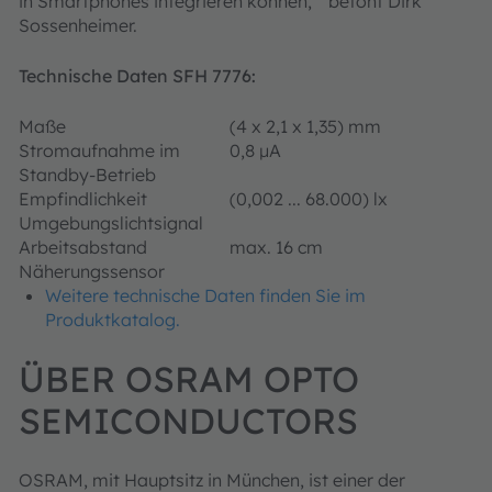
in Smartphones integrieren können, “ betont Dirk
Sossenheimer.
Technische Daten SFH 7776:
Maße
(4 x 2,1 x 1,35) mm
Stromaufnahme im
0,8 μA
Standby-Betrieb
Empfindlichkeit
(0,002 ... 68.000) lx
Umgebungslichtsignal
Arbeitsabstand
max. 16 cm
Näherungssensor
Weitere technische Daten finden Sie im
Produktkatalog.
ÜBER OSRAM OPTO
SEMICONDUCTORS
OSRAM, mit Hauptsitz in München, ist einer der