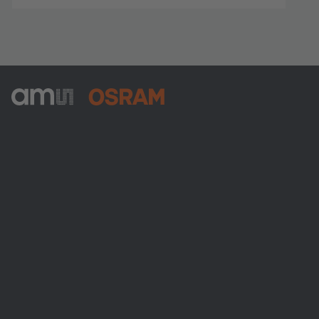
ams-OSRAM AG
Tobelbader Straße 30
8141 Premstaetten
Austria
Phone:
+43 3136 500-0
Über ams OSRAM
Newsroom
Investor Relations