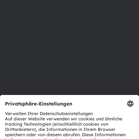
Über ams OSRAM
Newsroom
Investor Relations
Nachhaltigkeit
Standorte & Distribution
Karriere
Barrierefreiheit
Support
Produkt Selektor
Download Center
Tools
Kundenanfragen
Technischer Support