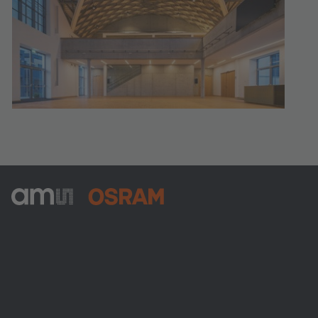
ams-OSRAM AG
Tobelbader Straße 30
8141 Premstaetten
Austria
Phone:
+43 3136 500-0