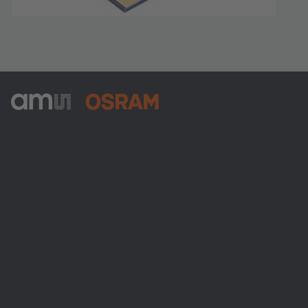
ams-OSRAM AG
Tobelbader Straße 30
8141 Premstaetten
Austria
Phone:
+43 3136 500-0
Über ams OSRAM
Newsroom
Investor Relations