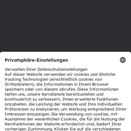
Nachhaltigkeit
Standorte & Distribution
Karriere
Barrierefreiheit
Support
Produkt Selektor
Download Center
Tools
Kundenanfragen
Technischer Support
Partner Netzwerk
Whistleblowing