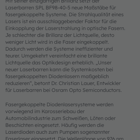
Mit seiner einzigartigen Brillanz setzt der
Laserbarren SPL BF98-40-5 neue Maßstäbe für
fasergekoppelte Systeme. Die Strahlqualität eines
Lasers ist ein ausschlaggebender Faktor für die
Einkopplung der Laserstrahlung in optische Fasern.
Je schlechter die Brillanz der Lichtquelle, desto
weniger Licht wird in die Faser eingekoppelt.
Dadurch werden die Systeme ineffizienter und
teurer. Umgekehrt vereinfacht eine brillante
Lichtquelle das Optikdesign erheblich. „Unser
neuer Laserbarren kann die Systemkosten bei
fasergekoppelten Diodenlasern maßgeblich
reduzieren“, betont Dr. Christian Lauer, Entwickler
für Laserbarren bei Osram Opto Semiconductors.
Fasergekoppelte Diodenlasersysteme werden
vorwiegend im Karosseriebau der
Automobilindustrie zum Schweißen, Löten oder
Beschichten eingesetzt. Häufig werden die
Laserdioden auch zum Pumpen sogenannter
Faserlaser eingesetzt. Die Wellenlänge von 976 nm