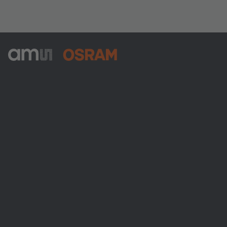
ams-OSRAM AG
Tobelbader Straße 30
8141 Premstaetten
Austria
Phone:
+43 3136 500-0
Über ams OSRAM
Newsroom
Investor Relations
Nachhaltigkeit