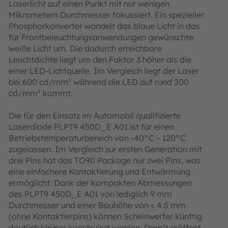
Laserlicht auf einen Punkt mit nur wenigen
Mikrometern Durchmesser fokussiert. Ein spezieller
Phosphorkonverter wandelt das blaue Licht in das
für Frontbeleuchtungsanwendungen gewünschte
weiße Licht um. Die dadurch erreichbare
Leuchtdichte liegt um den Faktor 3 höher als die
einer LED-Lichtquelle. Im Vergleich liegt der Laser
bei 600 cd/mm² während die LED auf rund 200
cd/mm² kommt.
Die für den Einsatz im Automobil qualifizierte
Laserdiode PLPT9 450D_E A01 ist für einen
Betriebstemperaturbereich von -40°C – 120°C
zugelassen. Im Vergleich zur ersten Generation mit
drei Pins hat das TO90 Package nur zwei Pins, was
eine einfachere Kontaktierung und Entwärmung
ermöglicht. Dank der kompakten Abmessungen
des PLPT9 450D_E A01 von lediglich 9 mm
Durchmesser und einer Bauhöhe von < 4.5 mm
(ohne Kontaktierpins) können Scheinwerfer künftig
deutlich kleiner konstruiert werden. Damit eröffnet