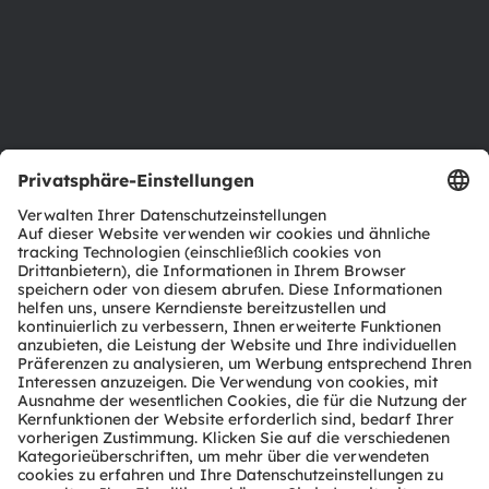
Standorte & Distribution
Karriere
Barrierefreiheit
Support
Produkt Selektor
Download Center
Tools
Kundenanfragen
Technischer Support
Partner Netzwerk
Whistleblowing