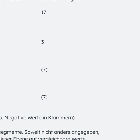
17
3
(7)
(7)
Euro. Negative Werte in Klammern)
tssegmente. Soweit nicht anders angegeben,
ieser Ebene auf vergleichbare Werte.