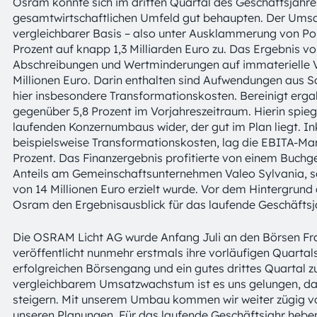
Osram konnte sich im dritten Quartal des Geschäftsjahre
gesamtwirtschaftlichen Umfeld gut behaupten. Der Umsa
vergleichbarer Basis – also unter Ausklammerung von Po
Prozent auf knapp 1,3 Milliarden Euro zu. Das Ergebnis v
Abschreibungen und Wertminderungen auf immaterielle 
Millionen Euro. Darin enthalten sind Aufwendungen aus S
hier insbesondere Transformationskosten. Bereinigt erga
gegenüber 5,8 Prozent im Vorjahreszeitraum. Hierin spiege
laufenden Konzernumbaus wider, der gut im Plan liegt. Ink
beispielsweise Transformationskosten, lag die EBITA-Ma
Prozent. Das Finanzergebnis profitierte von einem Buch
Anteils am Gemeinschaftsunternehmen Valeo Sylvania, s
von 14 Millionen Euro erzielt wurde. Vor dem Hintergrund
Osram den Ergebnisausblick für das laufende Geschäftsja
Die OSRAM Licht AG wurde Anfang Juli an den Börsen Fra
veröffentlicht nunmehr erstmals ihre vorläufigen Quartal
erfolgreichen Börsengang und ein gutes drittes Quartal z
vergleichbarem Umsatzwachstum ist es uns gelungen, das
steigern. Mit unserem Umbau kommen wir weiter zügig vo
unseren Planungen. Für das laufende Geschäftsjahr heben