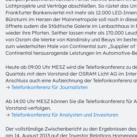
Lichtprojekte und Verträge abschließen. So rüstet das 
Frankfurter Bankenviertel mit mehr als 12.000 LED-Innen
Büroturm im Herzen der Mainmetropole soll noch in diese
öffnete zudem die Städtische Galerie im Lenbachhaus i
wieder ihre Pforten. Seither lassen mehr als 170.000 Leuc
von Osram die Werke von Kandinsky und Beuys im besten
zum wiederholten Male von Continental zum „Supplier of t
Continental herausragende Leistungen im Automotive-Be
Heute ab 09:00 Uhr MESZ wird die Telefonkonferenz zu de
Quartals mit dem Vorstand der OSRAM Licht AG im Intern
Anschluss auch eine Aufzeichnung der Telefonkonferenz a
→
Telefonkonferenz für Journalisten
Ab 14:00 Uhr MESZ können Sie die Telefonkonferenz für 
Vorstand verfolgen.
→
Telefonkonferenz für Analysten und Investoren
Der vollständige Zwischenbericht zu den Ergebnissen des
am 14. August 2013 auf der Investor Relations Homepag