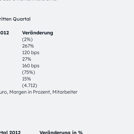
itten Quartal
2012
Veränderung
(2%)
267%
120 bps
27%
160 bps
(75%)
15%
(4.712)
Euro, Margen in Prozent, Mitarbeiter
rtal 2012
Veränderung in %