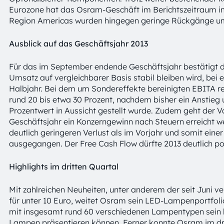
Eurozone hat das Osram-Geschäft im Berichtszeitraum in
Region Americas wurden hingegen geringe Rückgänge um 
Ausblick auf das Geschäftsjahr 2013
Für das im September endende Geschäftsjahr bestätigt d
Umsatz auf vergleichbarer Basis stabil bleiben wird, bei
Halbjahr. Bei dem um Sondereffekte bereinigten EBITA r
rund 20 bis etwa 30 Prozent, nachdem bisher ein Anstieg 
Prozentwert in Aussicht gestellt wurde. Zudem geht der 
Geschäftsjahr ein Konzerngewinn nach Steuern erreicht 
deutlich geringeren Verlust als im Vorjahr und somit ein
ausgegangen. Der Free Cash Flow dürfte 2013 deutlich pos
Highlights im dritten Quartal
Mit zahlreichen Neuheiten, unter anderem der seit Juni 
für unter 10 Euro, weitet Osram sein LED-Lampenportfoli
mit insgesamt rund 60 verschiedenen Lampentypen sein 
Lampen präsentieren können. Ferner konnte Osram im dri