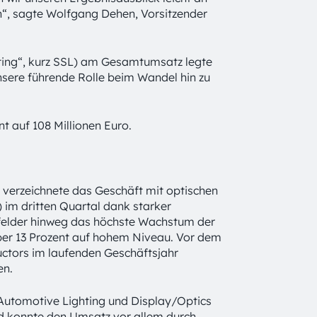
“, sagte Wolfgang Dehen, Vorsitzender
ghting“, kurz SSL) am Gesamtumsatz legte
 unsere führende Rolle beim Wandel hin zu
nt auf 108 Millionen Euro.
verzeichnete das Geschäft mit optischen
im dritten Quartal dank starker
sfelder hinweg das höchste Wachstum der
ber 13 Prozent auf hohem Niveau. Vor dem
ctors im laufenden Geschäftsjahr
en.
 Automotive Lighting und Display/Optics
nd konnte den Umsatz vor allem durch