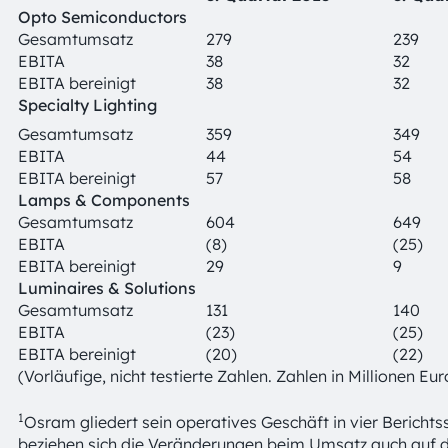
Opto Semiconductors
Gesamtumsatz
279
239
EBITA
38
32
EBITA bereinigt
38
32
Specialty Lighting
Gesamtumsatz
359
349
EBITA
44
54
EBITA bereinigt
57
58
Lamps & Components
Gesamtumsatz
604
649
EBITA
(8)
(25)
EBITA bereinigt
29
9
Luminaires & Solutions
Gesamtumsatz
131
140
EBITA
(23)
(25)
EBITA bereinigt
(20)
(22)
(Vorläufige, nicht testierte Zahlen. Zahlen in Millionen 
1
Osram gliedert sein operatives Geschäft in vier Berich
beziehen sich die Veränderungen beim Umsatz auch auf d