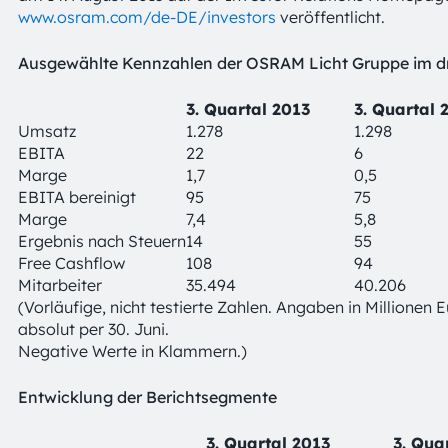
www.osram.com/de-DE/investors
veröffentlicht.
Ausgewählte Kennzahlen der OSRAM Licht Gruppe im dr
3. Quartal 2013
3. Quartal 
Umsatz
1.278
1.298
EBITA
22
6
Marge
1,7
0,5
EBITA bereinigt
95
75
Marge
7,4
5,8
Ergebnis nach Steuern
14
55
Free Cashflow
108
94
Mitarbeiter
35.494
40.206
(Vorläufige, nicht testierte Zahlen. Angaben in Millionen 
absolut per 30. Juni.
Negative Werte in Klammern.)
Entwicklung der Berichtsegmente
3. Quartal 2013
3. Qua