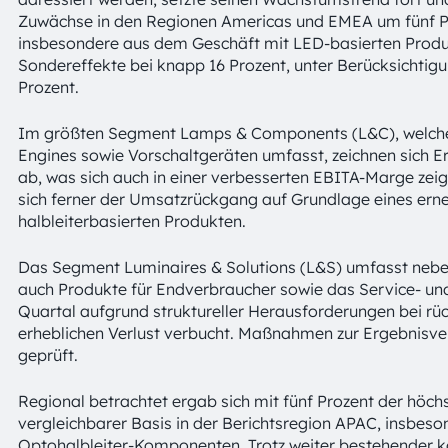
Zuwächse in den Regionen Americas und EMEA um fünf 
insbesondere aus dem Geschäft mit LED-basierten Produ
Sondereffekte bei knapp 16 Prozent, unter Berücksichtig
Prozent.
Im größten Segment Lamps & Components (L&C), welche
Engines sowie Vorschaltgeräten umfasst, zeichnen sich
ab, was sich auch in einer verbesserten EBITA-Marge zeig
sich ferner der Umsatzrückgang auf Grundlage eines erne
halbleiterbasierten Produkten.
Das Segment Luminaires & Solutions (L&S) umfasst nebe
auch Produkte für Endverbraucher sowie das Service- un
Quartal aufgrund struktureller Herausforderungen bei rü
erheblichen Verlust verbucht. Maßnahmen zur Ergebnisv
geprüft.
Regional betrachtet ergab sich mit fünf Prozent der höc
vergleichbarer Basis in der Berichtsregion APAC, insbes
Optohalbleiter-Komponenten. Trotz weiter bestehender ko