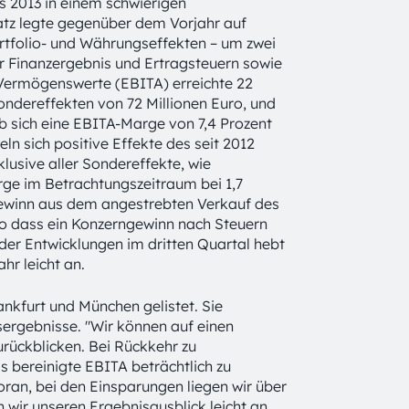
s 2013 in einem schwierigen
tz legte gegenüber dem Vorjahr auf
rtfolio- und Währungseffekten – um zwei
or Finanzergebnis und Ertragsteuern sowie
Vermögenswerte (EBITA) erreichte 22
ondereffekten von 72 Millionen Euro, und
b sich eine EBITA-Marge von 7,4 Prozent
ln sich positive Effekte des seit 2012
lusive aller Sondereffekte, wie
rge im Betrachtungszeitraum bei 1,7
gewinn aus dem angestrebten Verkauf des
o dass ein Konzerngewinn nach Steuern
 der Entwicklungen im dritten Quartal hebt
hr leicht an.
nkfurt und München gelistet. Sie
sergebnisse. "Wir können auf einen
urückblicken. Bei Rückkehr zu
 bereinigte EBITA beträchtlich zu
ran, bei den Einsparungen liegen wir über
 wir unseren Ergebnisausblick leicht an