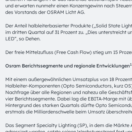
und erwarten nunmehr einen Konzerngewinn nach Steuern
des Vorstands der OSRAM Licht AG.
Der Anteil halbleiterbasierter Produkte („Solid State Li
im dritten Quartal auf 31 Prozent zu. „Dies unterstreicht
LED“, so Dehen.
Der freie Mittelzufluss (Free Cash Flow) stieg um 15 Proze
1
Osram Berichtssegmente und regionale Entwicklungen
Mit einem außergewöhnlichen Umsatzplus von 18 Prozent 
Halbleiter-Komponenten (Opto Semiconductors, kurz OS) 
Nachfrage über alle Regionen und nahezu alle Geschäft
vier Berichtssegmente. Dabei lag die EBITA-Marge mit ü
Hintergrund des starken Quartals dürfte Opto Semicondu
erstmals die Milliardenschwelle beim Umsatz überschreit
Das Segment Specialty Lighting (SP), in dem die Märkte
adressiert werden, setzte seinen Wachstumstrend fort u